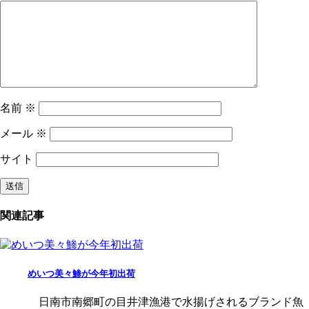
名前
※
メール
※
サイト
関連記事
めいつ美々鯵が今年初出荷
日南市南郷町の目井津漁港で水揚げされるブランド魚