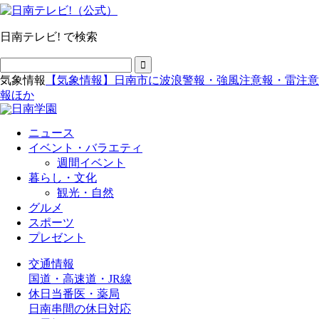
日南テレビ! で検索
気象情報
【気象情報】日南市に波浪警報・強風注意報・雷注意
報ほか
ニュース
イベント・バラエティ
週間イベント
暮らし・文化
観光・自然
グルメ
スポーツ
プレゼント
交通情報
国道・高速道・JR線
休日当番医・薬局
日南串間の休日対応