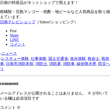
日南の特産品がネットショップで買えます！
柑橘類・完熟マンゴー・焼酎・地ビールなど人気商品を取り揃
えています。
日南テレビショップ
（Yahoo!ショッピング）
Post
Share
LINE
コメント
-
ニュース
-
レスキュー体験
,
仕事体験
,
国土交通省
,
放水体験
,
救命士
,
救急
車
,
日南市消防本部
,
消防士
,
消防署
,
消防車
,
線状降水帯
,
防災ヘ
リ
comment
メールアドレスが公開されることはありません。
※
が付いて
いる欄は必須項目です
コメント
※