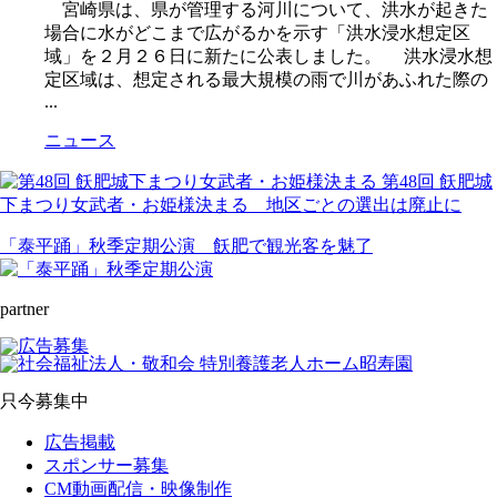
宮崎県は、県が管理する河川について、洪水が起きた
場合に水がどこまで広がるかを示す「洪水浸水想定区
域」を２月２６日に新たに公表しました。 洪水浸水想
定区域は、想定される最大規模の雨で川があふれた際の
...
ニュース
第48回 飫肥城
下まつり女武者・お姫様決まる 地区ごとの選出は廃止に
「泰平踊」秋季定期公演 飫肥で観光客を魅了
partner
只今募集中
広告掲載
スポンサー募集
CM動画配信・映像制作