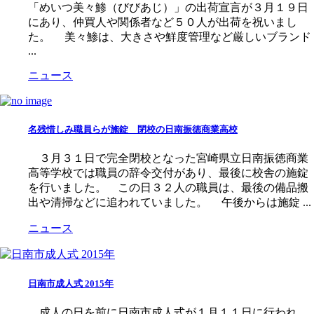
「めいつ美々鯵（びびあじ）」の出荷宣言が３月１９日
にあり、仲買人や関係者など５０人が出荷を祝いまし
た。 美々鯵は、大きさや鮮度管理など厳しいブランド
...
ニュース
名残惜しみ職員らが施錠 閉校の日南振徳商業高校
３月３１日で完全閉校となった宮崎県立日南振徳商業
高等学校では職員の辞令交付があり、最後に校舎の施錠
を行いました。 この日３２人の職員は、最後の備品搬
出や清掃などに追われていました。 午後からは施錠 ...
ニュース
日南市成人式 2015年
成人の日を前に日南市成人式が１月１１日に行われ、