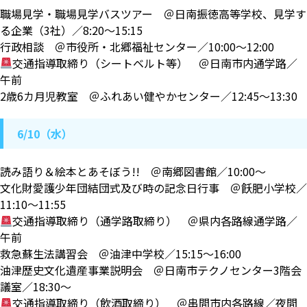
職場見学・職場見学バスツアー ＠日南振徳高等学校、見学す
る企業（3社）／8:20～15:15
行政相談 ＠市役所・北郷福祉センター／10:00〜12:00
交通指導取締り（シートベルト等） ＠日南市内通学路／
午前
2歳6カ月児教室 ＠ふれあい健やかセンター／12:45〜13:30
6/10（水）
読み語り＆絵本とあそぼう!! ＠南郷図書館／10:00〜
文化財愛護少年団結団式及び時の記念日行事 ＠飫肥小学校／
11:10～11:55
交通指導取締り（通学路取締り） ＠県内各路線通学路／
午前
救急蘇生法講習会 ＠油津中学校／15:15～16:00
油津歴史文化遺産事業説明会 ＠日南市テクノセンター3階会
議室／18:30～
交通指導取締り（飲酒取締り） ＠串間市内各路線／夜間