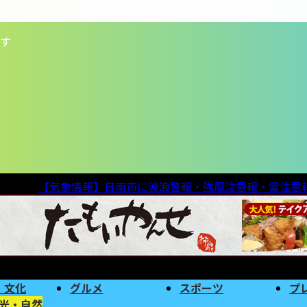
す
気象情報
【気象情報】日南市に波浪警報・強風注意報・雷注意
・文化
グルメ
スポーツ
プ
光・自然