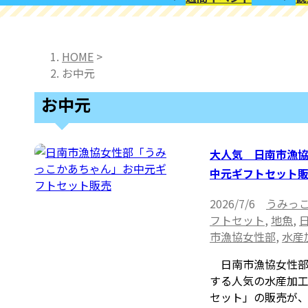
HOME
>
お中元
お中元
大人気 日南市漁
中元ギフトセット
2026/7/6
うみっ
フトセット
,
地魚
,
市漁協女性部
,
水産
日南市漁協女性部
する人気の水産加
セット」の販売が