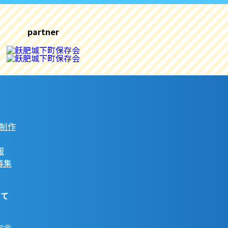
partner
像制作
報
募集
いて