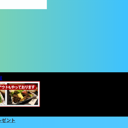
報
レゼント