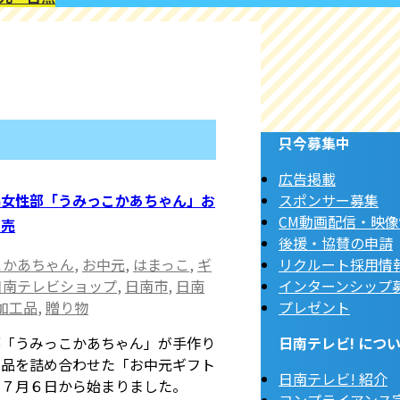
只今募集中
広告掲載
協女性部「うみっこかあちゃん」お
スポンサー募集
CM動画配信・映
販売
後援・協賛の申請
こかあちゃん
,
お中元
,
はまっこ
,
ギ
リクルート採用情
日南テレビショップ
,
日南市
,
日南
インターンシップ
加工品
,
贈り物
プレゼント
「うみっこかあちゃん」が手作り
日南テレビ! につ
工品を詰め合わせた「お中元ギフト
日南テレビ! 紹介
、７月６日から始まりました。