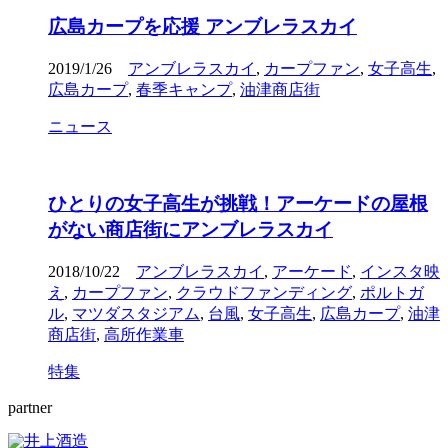
広島カープを応援 アンブレラスカイ
2019/1/26
アンブレラスカイ
,
カープファン
,
女子高生
,
広島カープ
,
春季キャンプ
,
油津商店街
ニュース
ひとりの女子高生が挑戦！アーケードの屋根
がない商店街にアンブレラスカイ
2018/10/22
アンブレラスカイ
,
アーケード
,
インスタ映
え
,
カープファン
,
クラウドファンディング
,
ポルトガ
ル
,
マツダスタジアム
,
台風
,
女子高生
,
広島カープ
,
油津
商店街
,
高所作業車
特集
partner