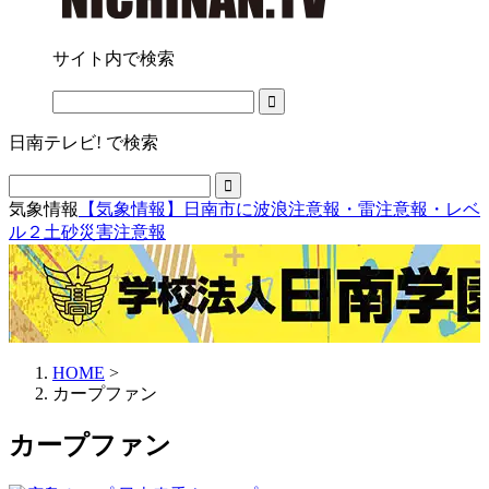
サイト内で検索
日南テレビ! で検索
気象情報
【気象情報】日南市に波浪注意報・雷注意報・レベ
ル２土砂災害注意報
HOME
>
カープファン
カープファン