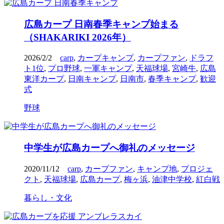
広島カープ 日南春季キャンプ始まる
（SHAKARIKI 2026年）
2026/2/2
carp
,
カープキャンプ
,
カープファン
,
ドラフ
ト1位
,
プロ野球
,
一軍キャンプ
,
天福球場
,
宮崎牛
,
広島
東洋カープ
,
日南キャンプ
,
日南市
,
春季キャンプ
,
歓迎
式
野球
中学生が広島カープへ御礼のメッセージ
2020/11/12
carp
,
カープファン
,
キャンプ地
,
プロジェ
クト
,
天福球場
,
広島カープ
,
梅ヶ浜
,
油津中学校
,
紅白戦
暮らし・文化