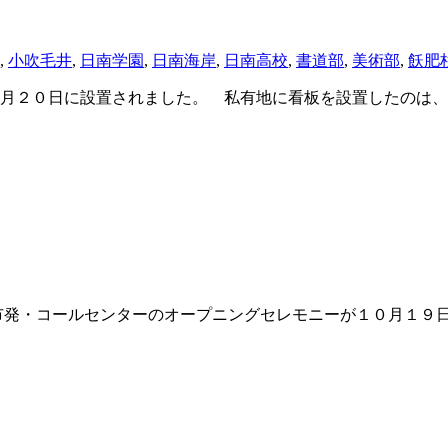
,
小吹毛井
,
日南学園
,
日南海岸
,
日南高校
,
書道部
,
美術部
,
飫肥
月２０日に設置されました。 私有地に看板を設置したのは、
発・コールセンターのオープニングセレモニーが１０月１９日