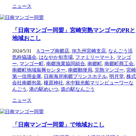
ニュース
「日南マンゴー同盟」宮崎完熟マンゴーのPRと
地域おこし
2024/5/31
Aコープ南郷店
,
JR九州宮崎支店
,
なんごう活
気粋協議会
,
はなやか旬市場
,
ファミリーマート
,
マンゴ
ー
,
マンゴー町
,
南郷漁業協同組合
,
南郷町
,
南郷町商工会
,
南郷町地域振興センター
,
南郷郵便局
,
完熟マンゴー
,
宮崎
第一信用金庫
,
日南海岸南郷プリンスホテル
,
明月堂
,
株式
会社南郷包装
,
榎原神社
,
水中観光船マリンビューワーな
んごう
,
港の駅めいつ
,
道の駅なんごう
ニュース
「日南マンゴー同盟」で地域おこし