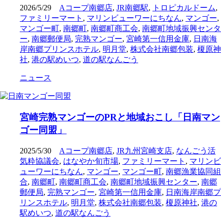
2026/5/29
Aコープ南郷店
,
JR南郷駅
,
トロピカルドーム
,
ファミリーマート
,
マリンビューワーにちなん
,
マンゴー
,
マンゴー町
,
南郷町
,
南郷町商工会
,
南郷町地域振興センタ
ー
,
南郷郵便局
,
完熟マンゴー
,
宮崎第一信用金庫
,
日南海
岸南郷プリンスホテル
,
明月堂
,
株式会社南郷包装
,
榎原神
社
,
港の駅めいつ
,
道の駅なんごう
ニュース
宮崎完熟マンゴーのPRと地域おこし「日南マン
ゴー同盟」
2025/5/30
Aコープ南郷店
,
JR九州宮崎支店
,
なんごう活
気粋協議会
,
はなやか旬市場
,
ファミリーマート
,
マリンビ
ューワーにちなん
,
マンゴー
,
マンゴー町
,
南郷漁業協同組
合
,
南郷町
,
南郷町商工会
,
南郷町地域振興センター
,
南郷
郵便局
,
完熟マンゴー
,
宮崎第一信用金庫
,
日南海岸南郷プ
リンスホテル
,
明月堂
,
株式会社南郷包装
,
榎原神社
,
港の
駅めいつ
,
道の駅なんごう