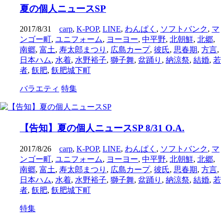
夏の個人ニュースSP
2017/8/31
carp
,
K-POP
,
LINE
,
わんぱく
,
ソフトバンク
,
マ
ンゴー町
,
ユニフォーム
,
ヨーヨー
,
中平野
,
北朝鮮
,
北郷
,
南郷
,
富土
,
寿太郎まつり
,
広島カープ
,
彼氏
,
思春期
,
方言
,
日本ハム
,
水着
,
水野裕子
,
獅子舞
,
盆踊り
,
納涼祭
,
結婚
,
若
者
,
飫肥
,
飫肥城下町
バラエティ
特集
【告知】夏の個人ニュースSP 8/31 O.A.
2017/8/26
carp
,
K-POP
,
LINE
,
わんぱく
,
ソフトバンク
,
マ
ンゴー町
,
ユニフォーム
,
ヨーヨー
,
中平野
,
北朝鮮
,
北郷
,
南郷
,
富土
,
寿太郎まつり
,
広島カープ
,
彼氏
,
思春期
,
方言
,
日本ハム
,
水着
,
水野裕子
,
獅子舞
,
盆踊り
,
納涼祭
,
結婚
,
若
者
,
飫肥
,
飫肥城下町
特集