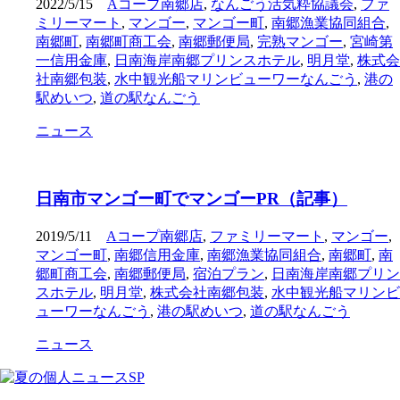
2022/5/15
Aコープ南郷店
,
なんごう活気粋協議会
,
ファ
ミリーマート
,
マンゴー
,
マンゴー町
,
南郷漁業協同組合
,
南郷町
,
南郷町商工会
,
南郷郵便局
,
完熟マンゴー
,
宮崎第
一信用金庫
,
日南海岸南郷プリンスホテル
,
明月堂
,
株式会
社南郷包装
,
水中観光船マリンビューワーなんごう
,
港の
駅めいつ
,
道の駅なんごう
ニュース
日南市マンゴー町でマンゴーPR（記事）
2019/5/11
Aコープ南郷店
,
ファミリーマート
,
マンゴー
,
マンゴー町
,
南郷信用金庫
,
南郷漁業協同組合
,
南郷町
,
南
郷町商工会
,
南郷郵便局
,
宿泊プラン
,
日南海岸南郷プリン
スホテル
,
明月堂
,
株式会社南郷包装
,
水中観光船マリンビ
ューワーなんごう
,
港の駅めいつ
,
道の駅なんごう
ニュース