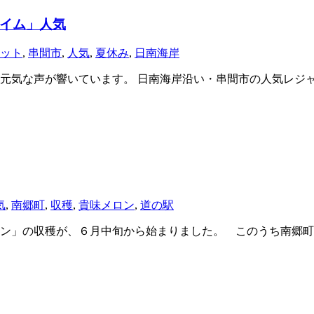
イム」人気
ット
,
串間市
,
人気
,
夏休み
,
日南海岸
元気な声が響いています。 日南海岸沿い・串間市の人気レジ
気
,
南郷町
,
収穫
,
貴味メロン
,
道の駅
ン」の収穫が、６月中旬から始まりました。 このうち南郷町