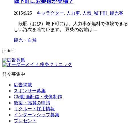
城下町にお姫様が登場？
2015/9/25
キャラクター
,
人力車
,
人気
,
城下町
,
観光客
飫肥（おび）城下町には、人力車が無料で体験できる
しい浴衣を着ています。 豆柴の名前は ...
観光・自然
partner
只今募集中
広告掲載
スポンサー募集
CM動画配信・映像制作
後援・協賛の申請
リクルート採用情報
インターンシップ募集
プレゼント