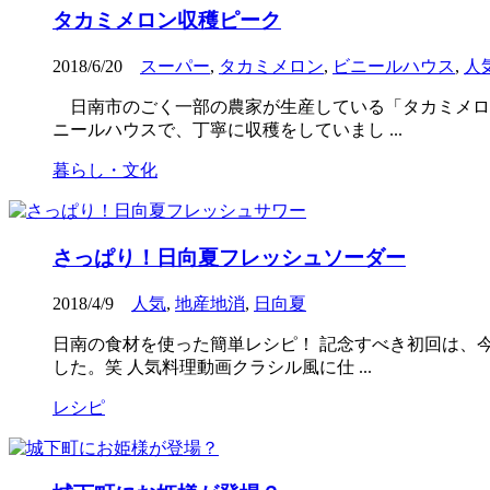
タカミメロン収穫ピーク
2018/6/20
スーパー
,
タカミメロン
,
ビニールハウス
,
人
日南市のごく一部の農家が生産している「タカミメロ
ニールハウスで、丁寧に収穫をしていまし ...
暮らし・文化
さっぱり！日向夏フレッシュソーダー
2018/4/9
人気
,
地産地消
,
日向夏
日南の食材を使った簡単レシピ！ 記念すべき初回は、
した。笑 人気料理動画クラシル風に仕 ...
レシピ