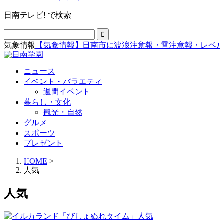
日南テレビ! で検索
気象情報
【気象情報】日南市に波浪注意報・雷注意報・レベ
ニュース
イベント・バラエティ
週間イベント
暮らし・文化
観光・自然
グルメ
スポーツ
プレゼント
HOME
>
人気
人気