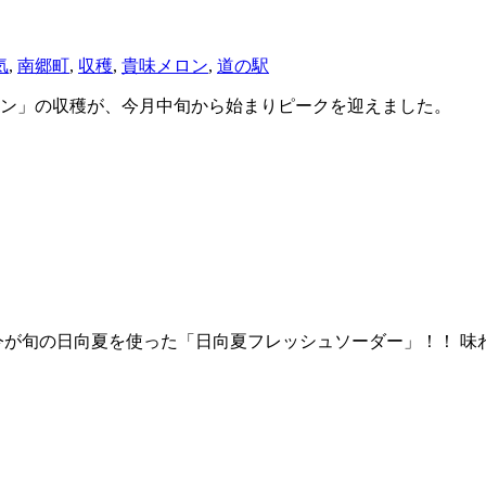
気
,
南郷町
,
収穫
,
貴味メロン
,
道の駅
ン」の収穫が、今月中旬から始まりピークを迎えました。 農
今が旬の日向夏を使った「日向夏フレッシュソーダー」！！ 味