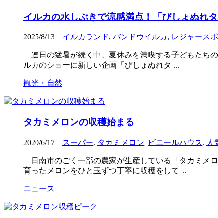
イルカの水しぶきで涼感満点！「びしょぬれタ
2025/8/13
イルカランド
,
バンドウイルカ
,
レジャースポ
連日の猛暑が続く中、夏休みを満喫する子どもたちの
ルカのショーに新しい企画「びしょぬれタ ...
観光・自然
タカミメロンの収穫始まる
2020/6/17
スーパー
,
タカミメロン
,
ビニールハウス
,
人
日南市のごく一部の農家が生産している「タカミメロ
育ったメロンをひと玉ずつ丁寧に収穫をして ...
ニュース