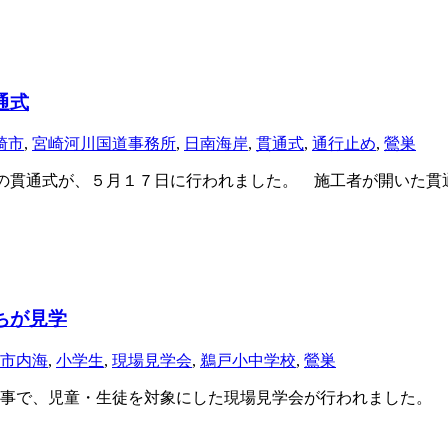
通式
崎市
,
宮崎河川国道事務所
,
日南海岸
,
貫通式
,
通行止め
,
鶯巣
の貫通式が、５月１７日に行われました。 施工者が開いた貫
ちが見学
市内海
,
小学生
,
現場見学会
,
鵜戸小中学校
,
鶯巣
事で、児童・生徒を対象にした現場見学会が行われました。 