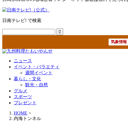
日南テレビ! で検索
気象情報
ニュース
イベント・バラエティ
週間イベント
暮らし・文化
観光・自然
グルメ
スポーツ
プレゼント
HOME
>
内海トンネル