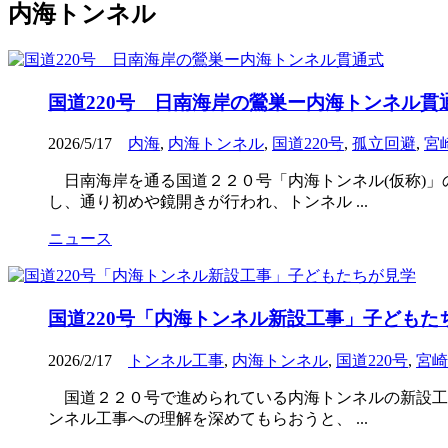
内海トンネル
国道220号 日南海岸の鶯巣ー内海トンネル貫
2026/5/17
内海
,
内海トンネル
,
国道220号
,
孤立回避
,
宮
日南海岸を通る国道２２０号「内海トンネル(仮称)」
し、通り初めや鏡開きが行われ、トンネル ...
ニュース
国道220号「内海トンネル新設工事」子どもた
2026/2/17
トンネル工事
,
内海トンネル
,
国道220号
,
宮崎
国道２２０号で進められている内海トンネルの新設工
ンネル工事への理解を深めてもらおうと、 ...