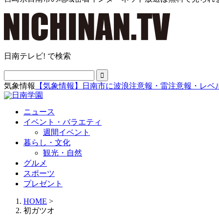
日南テレビ! で検索
気象情報
【気象情報】日南市に波浪注意報・雷注意報・レベ
ニュース
イベント・バラエティ
週間イベント
暮らし・文化
観光・自然
グルメ
スポーツ
プレゼント
HOME
>
初ガツオ