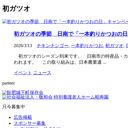
初ガツオ
初ガツオの季節 日南で「一本釣りかつおの日
2026/3/13
チキンナンゴー
,
一本釣りかつお
,
初ガツオ
,
初ガツオのシーズン到来です。 日南市の特産品・カ
われます。 この取り組みは、日本農業遺 ...
イベント
ニュース
partner
只今募集中
広告掲載
スポンサー募集