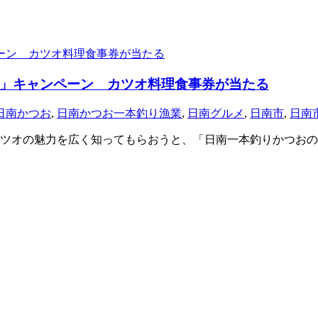
」キャンペーン カツオ料理食事券が当たる
日南かつお
,
日南かつお一本釣り漁業
,
日南グルメ
,
日南市
,
日南
ツオの魅力を広く知ってもらおうと、「日南一本釣りかつおの