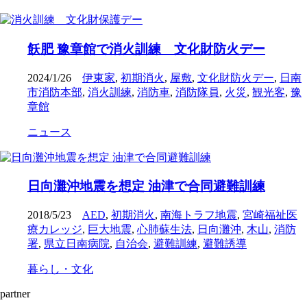
飫肥 豫章館で消火訓練 文化財防火デー
2024/1/26
伊東家
,
初期消火
,
屋敷
,
文化財防火デー
,
日南
市消防本部
,
消火訓練
,
消防車
,
消防隊員
,
火災
,
観光客
,
豫
章館
ニュース
日向灘沖地震を想定 油津で合同避難訓練
2018/5/23
AED
,
初期消火
,
南海トラフ地震
,
宮崎福祉医
療カレッジ
,
巨大地震
,
心肺蘇生法
,
日向灘沖
,
木山
,
消防
署
,
県立日南病院
,
自治会
,
避難訓練
,
避難誘導
暮らし・文化
partner