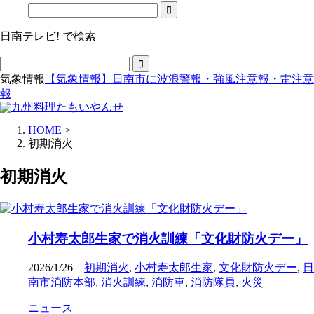
日南テレビ! で検索
気象情報
【気象情報】日南市に波浪警報・強風注意報・雷注意
報
HOME
>
初期消火
初期消火
小村寿太郎生家で消火訓練「文化財防火デー」
2026/1/26
初期消火
,
小村寿太郎生家
,
文化財防火デー
,
日
南市消防本部
,
消火訓練
,
消防車
,
消防隊員
,
火災
ニュース