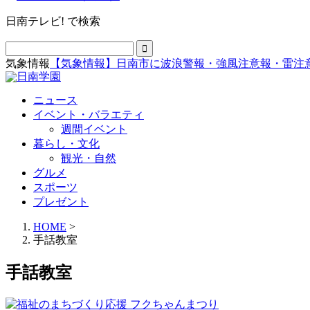
日南テレビ! で検索
気象情報
【気象情報】日南市に波浪警報・強風注意報・雷注
ニュース
イベント・バラエティ
週間イベント
暮らし・文化
観光・自然
グルメ
スポーツ
プレゼント
HOME
>
手話教室
手話教室