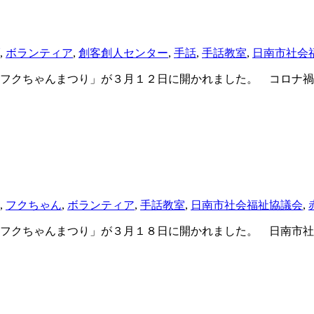
,
ボランティア
,
創客創人センター
,
手話
,
手話教室
,
日南市社会
フクちゃんまつり」が３月１２日に開かれました。 コロナ禍
,
フクちゃん
,
ボランティア
,
手話教室
,
日南市社会福祉協議会
,
フクちゃんまつり」が３月１８日に開かれました。 日南市社