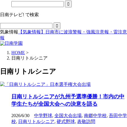
日南テレビ! で検索
気象情報
【気象情報】日南市に波浪警報・強風注意報・雷注意
報
HOME
>
日南リトルシニア
日南リトルシニア
日南リトルシニアが九州予選準優勝！市内の中
学生たちが全国大会への決意を語る
2026/6/30
中学野球
,
全国大会出場
,
南郷中学校
,
吾田中学
校
,
日南リトルシニア
,
硬式野球
,
表敬訪問