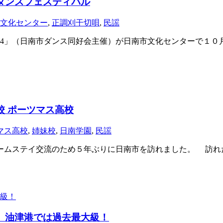
ダンスフェスティバル
文化センター
,
正調刈干切唄
,
民謡
024」（日南市ダンス同好会主催）が日南市文化センターで１
 ポーツマス高校
マス高校
,
姉妹校
,
日南学園
,
民謡
ムステイ交流のため５年ぶりに日南市を訪れました。 訪れ
 油津港では過去最大級！