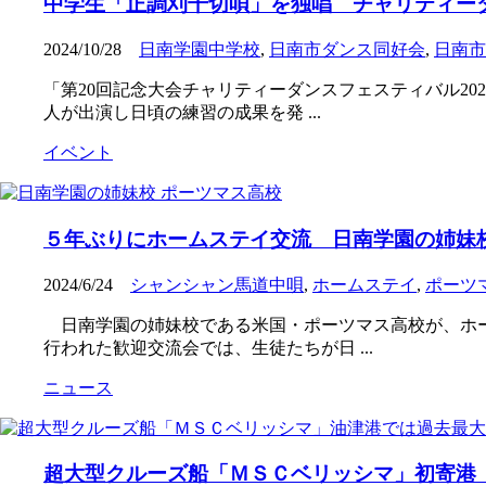
中学生「正調刈干切唄」を独唱 チャリティー
2024/10/28
日南学園中学校
,
日南市ダンス同好会
,
日南市
「第20回記念大会チャリティーダンスフェスティバル2
人が出演し日頃の練習の成果を発 ...
イベント
５年ぶりにホームステイ交流 日南学園の姉妹校
2024/6/24
シャンシャン馬道中唄
,
ホームステイ
,
ポーツ
日南学園の姉妹校である米国・ポーツマス高校が、ホー
行われた歓迎交流会では、生徒たちが日 ...
ニュース
超大型クルーズ船「ＭＳＣベリッシマ」初寄港