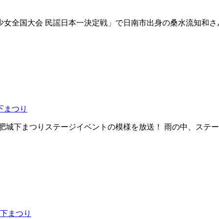
少女全国大会 民謡日本一決定戦」で日南市出身の桑水流知和さ
下まつり
回飫肥城下まつりステージイベントの模様を放送！ 雨の中、ステ
下まつり