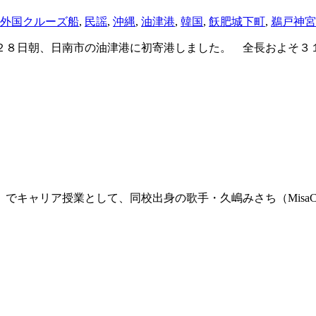
外国クルーズ船
,
民謡
,
沖縄
,
油津港
,
韓国
,
飫肥城下町
,
鵜戸神宮
８日朝、日南市の油津港に初寄港しました。 全長およそ３
でキャリア授業として、同校出身の歌手・久嶋みさち（Misa