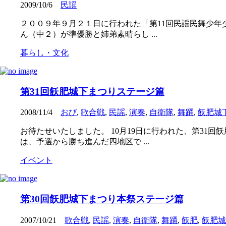
2009/10/6
民謡
２００９年９月２１日に行われた「第11回民謡民舞少年
ん（中２）が準優勝と姉弟素晴らし ...
暮らし・文化
第31回飫肥城下まつりステージ篇
2008/11/4
おび
,
歌合戦
,
民謡
,
演奏
,
自衛隊
,
舞踊
,
飫肥城
お待たせいたしました。 10月19日に行われた、第31
は、予選から勝ち進んだ四地区で ...
イベント
第30回飫肥城下まつり本祭ステージ篇
2007/10/21
歌合戦
,
民謡
,
演奏
,
自衛隊
,
舞踊
,
飫肥
,
飫肥城