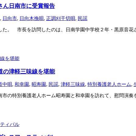
さん日南市に受賞報告
,
日向市
,
日向木挽唄
,
正調刈干切唄
,
民謡
た。 市長を訪問したのは、日南学園中学校２年・黒原音花さ
道の津軽三味線を堪能
道中唄
,
和幸園
,
昭寿園
,
民謡
,
津軽三味線
,
特別養護老人ホーム
,
市の特別養護老人ホーム昭寿園と和幸園を訪れて、慰問演奏