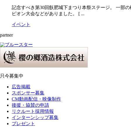
記念すべき第30回飫肥城下まつり本祭ステージ。 一部
ピオン大会などがありました。 [ ...
イベント
partner
只今募集中
広告掲載
スポンサー募集
CM動画配信・映像制作
後援・協賛の申請
リクルート採用情報
インターンシップ募集
プレゼント