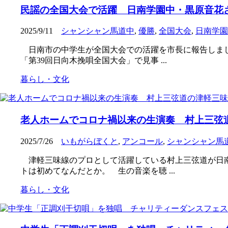
民謡の全国大会で活躍 日南学園中・黒原音花
2025/9/11
シャンシャン馬道中
,
優勝
,
全国大会
,
日南学園
日南市の中学生が全国大会での活躍を市長に報告しまし
「第39回日向木挽唄全国大会」で見事 ...
暮らし・文化
老人ホームでコロナ禍以来の生演奏 村上三弦
2025/7/26
いもがらぼくと
,
アンコール
,
シャンシャン馬
津軽三味線のプロとして活躍している村上三弦道が日南
トは初めてなんだとか。 生の音楽を聴 ...
暮らし・文化