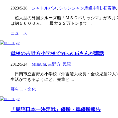
2023/5/28
シャトルバス
,
シャンシャン馬道中唄
,
初寄港
,
超大型の外国クルーズ船「ＭＳＣベリッシマ」が５月２
は約５６００人。 最大２２万トンまで ...
ニュース
母校の吉野方小学校でMisaChiさんが講話
2012/5/24
MisaChi
,
吉野方
,
民謡
日南市立吉野方小学校（沖吉澄夫校長・全校児童22人）
生活ができるようにと、先輩と ...
暮らし・文化
「民謡日本一決定戦」優勝・準優勝報告