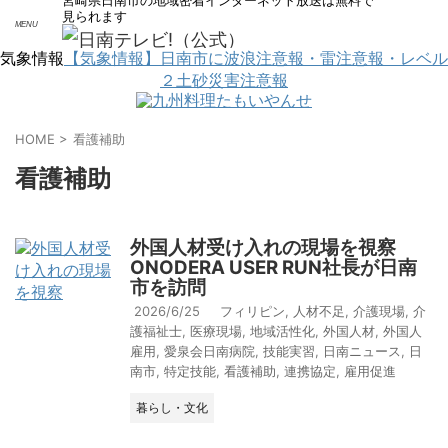
宮崎県日南市の地域密着インターネット放送は無料で
見られます
気象情報
【気象情報】日南市に波浪注意報・雷注意報・レベル
２土砂災害注意報
サイト内で検索
HOME
>
看護補助
看護補助
外国人材受け入れの現場を視察
ONODERA USER RUN社長が日南
市を訪問
2026/6/25
フィリピン
,
人材不足
,
介護現場
,
介
護福祉士
,
医療現場
,
地域活性化
,
外国人材
,
外国人
雇用
,
愛泉会日南病院
,
技能実習
,
日南ニュース
,
日
南市
,
特定技能
,
看護補助
,
連携協定
,
雇用促進
暮らし・文化