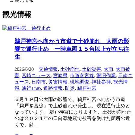
観光情報
観光情報
鵜戸神宮へ向かう市道で土砂崩れ 大雨の影
響で通行止め 一時車両１５台以上が立ち往
生
2026/6/20
交通情報
,
土砂崩れ
,
土砂災害
,
大雨
,
大雨被
害
,
宮崎ニュース
,
宮崎県
,
市道参宮線
,
復旧作業
,
日南ニ
ュース
,
日南市
,
災害情報
,
現地調査
,
神社参拝
,
観光情
報
,
通行止め
,
道路情報
,
防災
,
鵜戸神宮
６月１９日の大雨の影響で、鵜戸神宮へ向かう市道
「鵜戸参宮線」で土砂崩れが発生し、現在通行止めと
なっています。 鵜戸神宮によりますと、土砂が崩れた
のは２０２４年の日向灘地震で被害を受けた箇所の近
くで、斜 ...