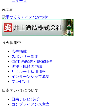
ニュース
partner
只今募集中
広告掲載
スポンサー募集
CM動画配信・映像制作
後援・協賛の申請
リクルート採用情報
インターンシップ募集
プレゼント
日南テレビ! について
日南テレビ! 紹介
コンプライアンス宣言