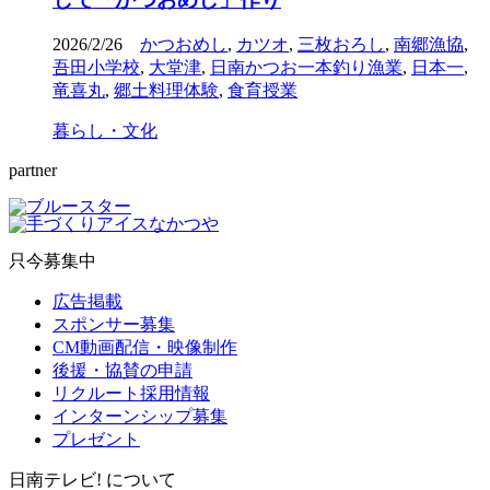
2026/2/26
かつおめし
,
カツオ
,
三枚おろし
,
南郷漁協
,
吾田小学校
,
大堂津
,
日南かつお一本釣り漁業
,
日本一
,
竜喜丸
,
郷土料理体験
,
食育授業
暮らし・文化
partner
只今募集中
広告掲載
スポンサー募集
CM動画配信・映像制作
後援・協賛の申請
リクルート採用情報
インターンシップ募集
プレゼント
日南テレビ! について