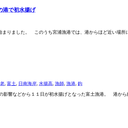
の港で初水揚げ
まりました。 このうち宮浦漁港では、港からほど近い場所
老
,
富土
,
日南海岸
,
水揚高
,
漁師
,
漁港
,
鈎
の影響などから１１日が初水揚げとなった富土漁港。 港から