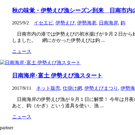
秋の味覚・伊勢えび漁シーズン到来 日南市内
2025/9/2
イセエビ
,
伊勢えび
,
伊勢海老
,
日南海岸
,
鈎
日南市内の港では伊勢えびの初水揚げが９月２日から始
しました。 網にかかった伊勢えびは鈎 ...
ニュース
日南海岸･富土 伊勢えび漁スタート
2017/9/11
ネット販売
,
仕掛け網
,
伊勢えびまつり
,
伊勢海
日南海岸の伊勢えび漁が９月１日に解禁！ 今年は月夜
あと、鈎（かぎ）という道具を使い、漁 ...
ニュース
partner