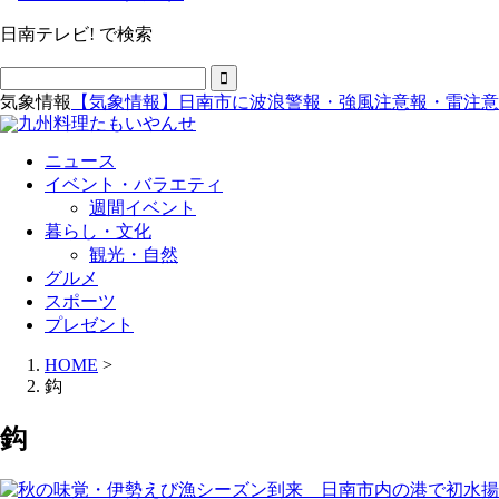
日南テレビ! で検索
気象情報
【気象情報】日南市に波浪警報・強風注意報・雷注意
ニュース
イベント・バラエティ
週間イベント
暮らし・文化
観光・自然
グルメ
スポーツ
プレゼント
HOME
>
鈎
鈎