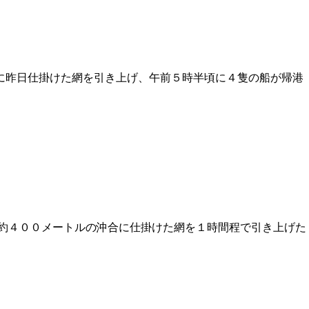
に昨日仕掛けた網を引き上げ、午前５時半頃に４隻の船が帰港
約４００メートルの沖合に仕掛けた網を１時間程で引き上げた