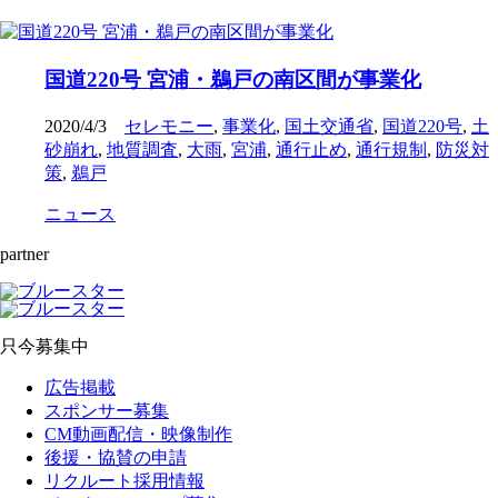
国道220号 宮浦・鵜戸の南区間が事業化
2020/4/3
セレモニー
,
事業化
,
国土交通省
,
国道220号
,
土
砂崩れ
,
地質調査
,
大雨
,
宮浦
,
通行止め
,
通行規制
,
防災対
策
,
鵜戸
ニュース
partner
只今募集中
広告掲載
スポンサー募集
CM動画配信・映像制作
後援・協賛の申請
リクルート採用情報