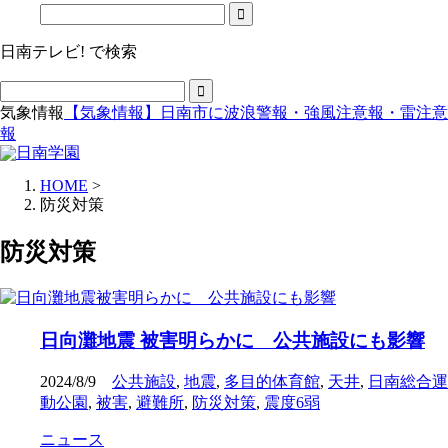
日南テレビ! で検索
気象情報
【気象情報】日南市に波浪警報・強風注意報・雷注意
報
HOME
>
防災対策
防災対策
日向灘地震 被害明らかに 公共施設にも影響
2024/8/9
公共施設
,
地震
,
多目的体育館
,
天井
,
日南総合運
動公園
,
被害
,
避難所
,
防災対策
,
震度6弱
ニュース