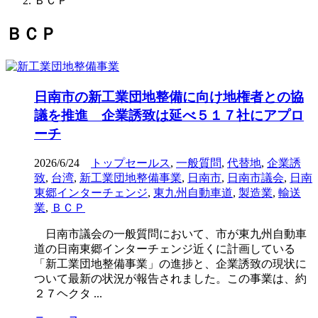
ＢＣＰ
ＢＣＰ
日南市の新工業団地整備に向け地権者との協
議を推進 企業誘致は延べ５１７社にアプロ
ーチ
2026/6/24
トップセールス
,
一般質問
,
代替地
,
企業誘
致
,
台湾
,
新工業団地整備事業
,
日南市
,
日南市議会
,
日南
東郷インターチェンジ
,
東九州自動車道
,
製造業
,
輸送
業
,
ＢＣＰ
日南市議会の一般質問において、市が東九州自動車
道の日南東郷インターチェンジ近くに計画している
「新工業団地整備事業」の進捗と、企業誘致の現状に
ついて最新の状況が報告されました。この事業は、約
２７ヘクタ ...