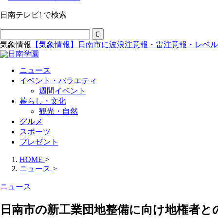
日南テレビ! で検索
気象情報
【気象情報】日南市に波浪注意報・雷注意報・レベル
ニュース
イベント・バラエティ
週間イベント
暮らし・文化
観光・自然
グルメ
スポーツ
プレゼント
HOME
>
ニュース
>
ニュース
日南市の新工業団地整備に向け地権者と