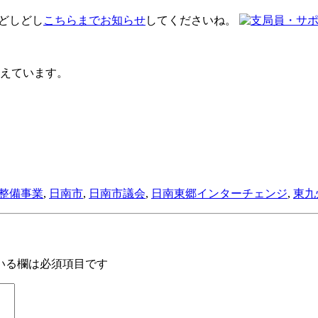
 どしどし
こちらまでお知らせ
してくださいね。
えています。
整備事業
,
日南市
,
日南市議会
,
日南東郷インターチェンジ
,
東九
いる欄は必須項目です