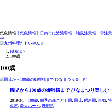
気象情報
【気象情報】日南市に波浪警報・強風注意報・雷注意
報
HOME
>
100歳
100歳
園児から100歳の御雛様まで ひなまつり楽しむ
2019/3/1
100歳
,
四季の森こども園
,
園児
,
昭寿園
,
東郷
,
特
産材
,
老人ホーム
,
飫肥杉