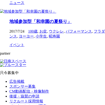
ニュース
地域参加型「和幸園の夏祭り」
2017/7/24
100歳
,
お盆
,
ウクレレ
,
パフォーマンス
,
フラダ
ンス
,
ヨーヨー
,
小学生
,
昭寿園
イベント
partner
只今募集中
広告掲載
スポンサー募集
CM動画配信・映像制作
後援・協賛の申請
リクルート採用情報