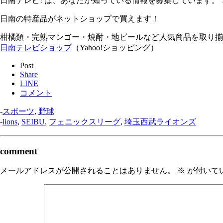
日南テレビ! は、あなたが知っている情報を募集しています。
日南の特産品がネットショップで買えます！
柑橘類・完熟マンゴー・焼酎・地ビールなど人気商品を取り揃
日南テレビショップ
（Yahoo!ショッピング）
Post
Share
LINE
コメント
-
スポーツ
,
野球
-
lions
,
SEIBU
,
フェニックスリーグ
,
埼玉西武ライオンズ
comment
メールアドレスが公開されることはありません。
※
が付いて