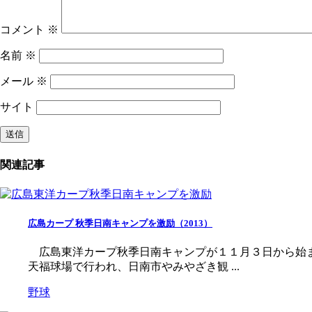
コメント
※
名前
※
メール
※
サイト
関連記事
広島カープ 秋季日南キャンプを激励（2013）
広島東洋カープ秋季日南キャンプが１１月３日から始ま
天福球場で行われ、日南市やみやざき観 ...
野球