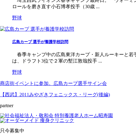
埼玉西武ライオンズ春季キャンプ最終日。 ウォーミ
ロールを磨き直す小石博孝投手（30歳 ...
野球
広島カープ 選手が養護学校訪問
春季キャンプ中の広島東洋カープ・新人ルーキーと若手
は、ドラフト3位で２軍の塹江敦哉投手 ...
野球
商店街イベントに参加。広島カープ選手サイン会
【西武】2011みやざきフェニックス・リーグ(後編)
partner
只今募集中