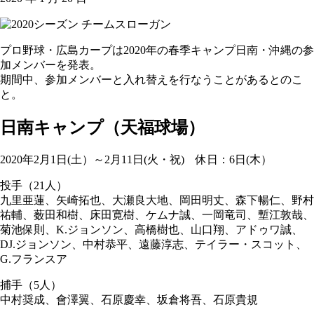
プロ野球・広島カープは2020年の春季キャンプ日南・沖縄の参
加メンバーを発表。
期間中、参加メンバーと入れ替えを行なうことがあるとのこ
と。
日南キャンプ（天福球場）
2020年2月1日(土）～2月11日(火・祝) 休日：6日(木）
投手（21人）
九里亜蓮、矢崎拓也、大瀬良大地、岡田明丈、森下暢仁、野村
祐輔、薮田和樹、床田寛樹、ケムナ誠、一岡竜司、塹江敦哉、
菊池保則、K.ジョンソン、高橋樹也、山口翔、アドゥワ誠、
DJ.ジョンソン、中村恭平、遠藤淳志、テイラー・スコット、
G.フランスア
捕手（5人）
中村奨成、會澤翼、石原慶幸、坂倉将吾、石原貴規