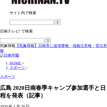
サイト内で検索
日南テレビ! で検索
気象情報
【気象情報】日南市に波浪警報・強風注意報・雷注意
報
HOME
>
スポーツ
>
スポーツ
広島 2020日南春季キャンプ参加選手と日
程を発表（記事）
2020 年 1 月 20 日