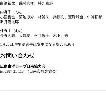
白濱裕太、磯村嘉孝、持丸泰輝
内野手（7人）
小窪哲也、菊池涼介、林晃汰、桒原樹、韮澤雄也、中神拓都、
羽月隆太郎
外野手（4人）
長野久義、大盛穂、永井敦士、木下元秀
1月20日現在 ※選手は変更になる場合もあり
お問い合わせ
広島東洋カープ日南協力会
tel.0987-31-1134（日南市観光協会）