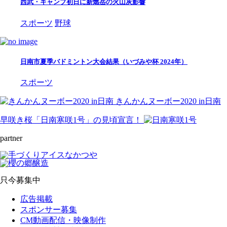
西武・キャンプ初日に新燃岳の火山灰影響
スポーツ
野球
日南市夏季バドミントン大会結果（いづみや杯 2024年）
スポーツ
きんかんヌーボー2020 in日南
早咲き桜「日南寒咲1号」の見頃宣言！
partner
只今募集中
広告掲載
スポンサー募集
CM動画配信・映像制作