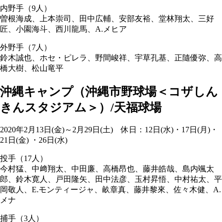
内野手（9人）
曽根海成、上本崇司、田中広輔、安部友裕、堂林翔太、三好
匠、小園海斗、西川龍馬、A.メヒア
外野手（7人）
鈴木誠也、ホセ・ピレラ、野間峻祥、宇草孔基、正隨優弥、高
橋大樹、松山竜平
沖縄キャンプ（沖縄市野球場＜コザしん
きんスタジアム＞）/天福球場
2020年2月13日(金)～2月29日(土) 休日：12日(水)・17日(月)・
21日(金) ・26日(水)
投手（17人）
今村猛、中﨑翔太、中田廉、高橋昂也、藤井皓哉、島内颯太
郎、鈴木寛人、戸田隆矢、田中法彦、玉村昇悟、中村祐太、平
岡敬人、E.モンティージャ、畝章真、藤井黎來、佐々木健、A.
メナ
捕手（3人）