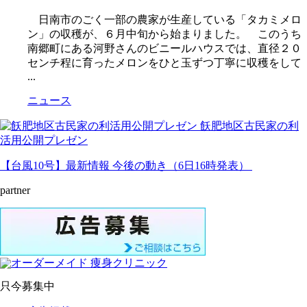
日南市のごく一部の農家が生産している「タカミメロ
ン」の収穫が、６月中旬から始まりました。 このうち
南郷町にある河野さんのビニールハウスでは、直径２０
センチ程に育ったメロンをひと玉ずつ丁寧に収穫をして
...
ニュース
飫肥地区古民家の利
活用公開プレゼン
【台風10号】最新情報 今後の動き（6日16時発表）
partner
只今募集中