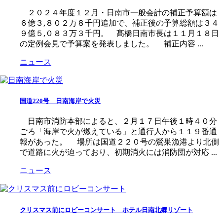
２０２４年度１２月・日南市一般会計の補正予算額は
６億３,８０２万８千円追加で、補正後の予算総額は３４
９億５,０８３万３千円。 髙橋日南市長は１１月１８日
の定例会見で予算案を発表しました。 補正内容 ...
ニュース
国道220号 日南海岸で火災
日南市消防本部によると、２月１７日午後１時４０分
ごろ「海岸で火が燃えている」と通行人から１１９番通
報があった。 場所は国道２２０号の鶯巣漁港より北側
で道路に火が迫っており、初期消火には消防団が対応 ...
ニュース
クリスマス前にロビーコンサート ホテル日南北郷リゾート