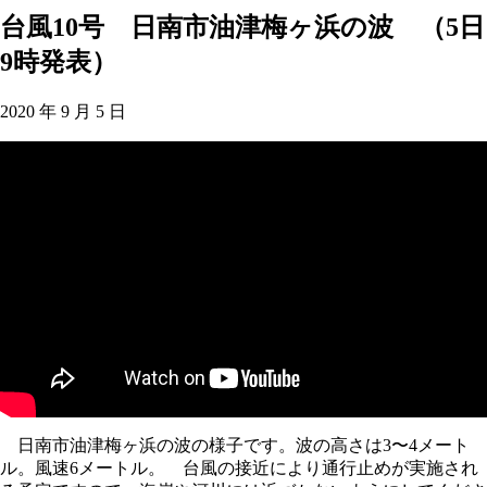
台風10号 日南市油津梅ヶ浜の波 （5日
9時発表）
2020 年 9 月 5 日
日南市油津梅ヶ浜の波の様子です。波の高さは3〜4メート
ル。風速6メートル。 台風の接近により通行止めが実施され