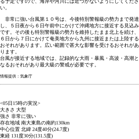
る予定ですので、海岸や河川には近づかないようにしてくださ
い。
非常に強い台風第１０号は、今後特別警報級の勢力まで発達
し、５日夜から６日午前中にかけて沖縄地方に接近する見込み
です。その後も特別警報級の勢力を維持したまま北上を続け、
６日から７日にかけて奄美地方から九州に接近または上陸する
おそれがあります。広い範囲で甚大な影響を受けるおそれがあ
ります。
台風が接近する地域では、記録的な大雨・暴風・高波・高潮と
なるおそれがあり最大級の警戒が必要です。
情報提供：気象庁
<05日15時の実況>
大きさ 大型
強さ 非常に強い
存在地域 南大東島の南約130km
中心位置 北緯 24度40分(24.7度)
東経 131度30分(131.5度)