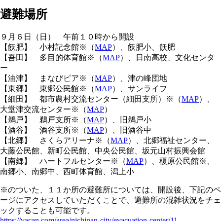
避難場所
９月６日（日） 午前１０時から開設
【飫肥】 小村記念館※（
MAP
）、飫肥小、飫肥
【吾田】 多目的体育館※（
MAP
）、日南高校、文化センタ
ー
【油津】 まなびピア※（
MAP
）、津の峰団地
【東郷】 東郷公民館※（
MAP
）、サンライフ
【細田】 都市農村交流センター（細田支所）※（
MAP
）、
大堂津交流センター※（
MAP
）
【鵜戸】 鵜戸支所※（
MAP
）、旧鵜戸小
【酒谷】 酒谷支所※（
MAP
）、旧酒谷中
【北郷】 さくらアリーナ※（
MAP
）、北郷福祉センター、
大藤公民館、新町公民館、中央公民館、坂元山村振興会館
【南郷】 ハートフルセンター※（
MAP
）、榎原公民館※、
南郷小、南郷中、西町体育館、潟上小
※のついた、１１か所の避難所については、開設後、下記のペ
ージにアクセスしていただくことで、避難所の混雑状況をチェ
ックすることも可能です。
https://vacan.com/area/nichinan-city/evacuation-center/11