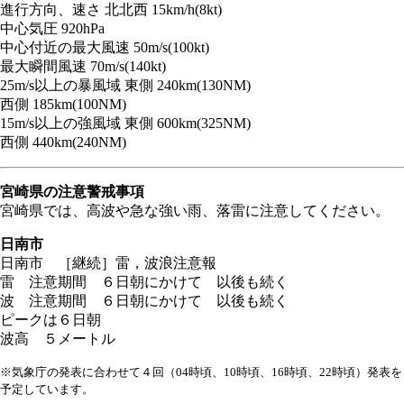
進行方向、速さ 北北西 15km/h(8kt)
中心気圧 920hPa
中心付近の最大風速 50m/s(100kt)
最大瞬間風速 70m/s(140kt)
25m/s以上の暴風域 東側 240km(130NM)
西側 185km(100NM)
15m/s以上の強風域 東側 600km(325NM)
西側 440km(240NM)
宮崎県の注意警戒事項
宮崎県では、高波や急な強い雨、落雷に注意してください。
日南市
日南市 ［継続］
雷，波浪注意報
雷 注意期間 ６日朝にかけて 以後も続く
波 注意期間 ６日朝にかけて 以後も続く
ピークは６日朝
波高 ５メートル
※気象庁の発表に合わせて４回（04時頃、10時頃、16時頃、22時頃）発表を
予定しています。