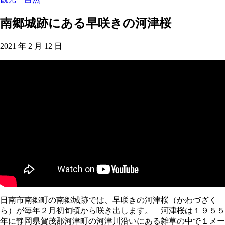
南郷城跡にある早咲きの河津桜
2021 年 2 月 12 日
日南市南郷町の南郷城跡では、早咲きの河津桜（かわづざく
ら）が毎年２月初旬頃から咲き出します。 河津桜は１９５５
年に静岡県賀茂郡河津町の河津川沿いにある雑草の中で１メー