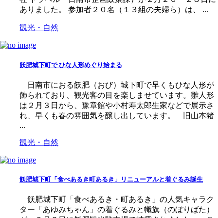
ありました。 参加者２０名（１３組の夫婦ら）は、 ...
観光・自然
飫肥城下町で ひな人形めぐり始まる
日南市におる飫肥（おび）城下町で早くもひな人形が
飾られており、観光客の目を楽しませています。雛人形
は２月３日から、豫章館や小村寿太郎生家などで展示さ
れ、早くも春の雰囲気を醸し出しています。 旧山本猪
...
観光・自然
飫肥城下町「食べあるき町あるき」リニューアルと着ぐるみ誕生
飫肥城下町「食べあるき・町あるき」の人気キャラク
ター「あゆみちゃん」の着ぐるみと幟旗（のぼりばた）