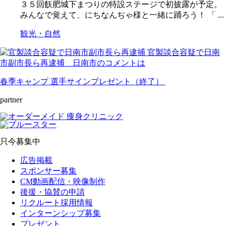
３５回飫肥城下まつりの特設ステージで初披露が予定。
みんなで覚えて、にちなんぢゃ様と一緒に踊ろう！ 「 ...
観光・自然
官製談合容疑で日南
市副市長ら再逮捕 日南市のコメントは
春季キャンプ 選手サインプレゼント（終了）
partner
只今募集中
広告掲載
スポンサー募集
CM動画配信・映像制作
後援・協賛の申請
リクルート採用情報
インターンシップ募集
プレゼント