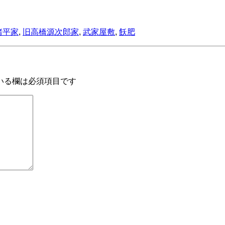
猪平家
,
旧高橋源次郎家
,
武家屋敷
,
飫肥
いる欄は必須項目です