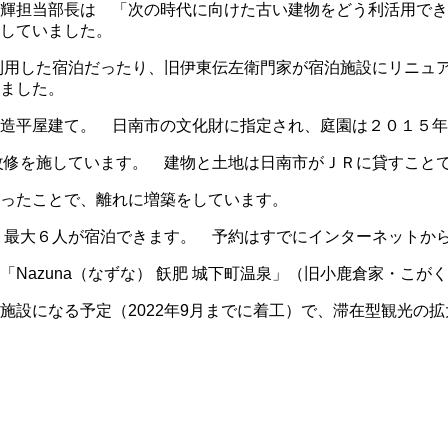
輝担当部長は 「次の時代に向けた古い建物をどう利活用でき
していました。
利用した宿泊だったり、旧伊東伝左衛門家が宿泊施設にリニュ
ました。
造平屋建て。 日南市の文化財に指定され、庭園は２０１５年
改修を施しています。 建物と土地は日南市がＪＲに貸すこと
ったことで、離れに増築をしています。
 最大６人が宿泊できます。 予約はすでにインターネットか
azuna（なずな） 飫肥 城下町温泉」（旧小鹿倉家・こが
設になる予定（2022年9月までに着工）で、滞在型観光の