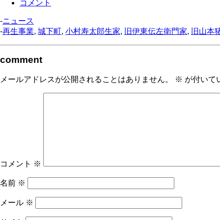
コメント
-
ニュース
-
再生事業
,
城下町
,
小村寿太郎生家
,
旧伊東伝左衛門家
,
旧山本
comment
メールアドレスが公開されることはありません。
※
が付いて
コメント
※
名前
※
メール
※