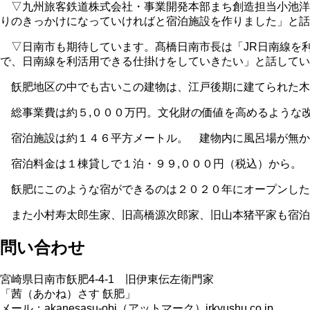
▽九州旅客鉄道株式会社・事業開発本部まち創造担当小池洋
りのきっかけになっていければと宿泊施設を作りました」と話
▽日南市も期待しています。髙橋日南市長は「JR日南線を
で、日南線を利活用できる仕掛けをしていきたい」と話してい
飫肥地区の中でも古いこの建物は、江戸後期に建てられた木
総事業費は約５,０００万円。文化財の価値を高めるような
宿泊施設は約１４６平方メートル。 建物内に風呂場が無か
宿泊料金は１棟貸しで１泊・９９,０００円（税込）から。
飫肥にこのような宿ができるのは２０２０年にオープンした「N
また小村寿太郎生家、旧高橋源次郎家、旧山本猪平家も宿泊施
問い合わせ
宮崎県日南市飫肥4-4-1 旧伊東伝左衛門家
「茜（あかね）さす 飫肥」
メール：akanesasu-obi（アットマーク）jrkyushu.co.jp