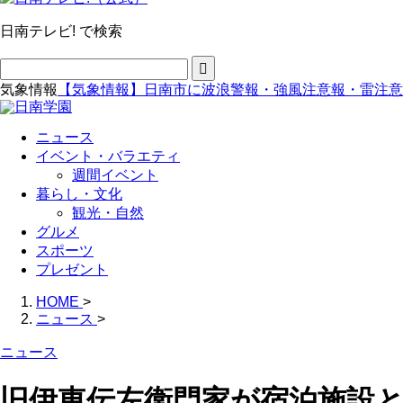
日南テレビ! で検索
気象情報
【気象情報】日南市に波浪警報・強風注意報・雷注意
ニュース
イベント・バラエティ
週間イベント
暮らし・文化
観光・自然
グルメ
スポーツ
プレゼント
HOME
>
ニュース
>
ニュース
旧伊東伝左衛門家が宿泊施設