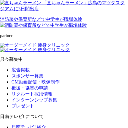
「直ちゃんラーメン」広島のマツダスタ
ジアムに3日間出店
消防署や保育所などで中学生が職場体験
partner
只今募集中
広告掲載
スポンサー募集
CM動画配信・映像制作
後援・協賛の申請
リクルート採用情報
インターンシップ募集
プレゼント
日南テレビ! について
日南テレビ! 紹介