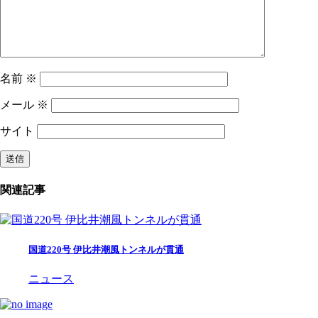
名前
※
メール
※
サイト
関連記事
国道220号 伊比井潮風トンネルが貫通
ニュース