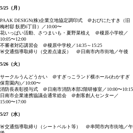
5/25（月）
PAAK DESIGN(株)企業立地協定調印式 ＠おびにたすき（旧
梅村邸 飫肥6丁目）／10:00〜
花いっぱい活動、さつまいも・夏野菜植え ＠榎原小学校／
10:05〜12:00
不審者対応講習会 ＠榎原中学校／14:35～15:25
🚨交通指導取締り（交差点違反） ＠日南市内市街地／午後
5/26（火）
サークルうんどうかい ＠すぎっこランド横ホール(わかすぎ
保育園内)／10:00〜
消防長表彰授与式 ＠日南市消防本部2階研修室／10:00〜10:15
日南市企業連携協議会通常総会 ＠創客創人センター／
15:00〜17:00
5/27（水）
🚨交通指導取締り（シートベルト等） ＠串間市内市街地／午
後