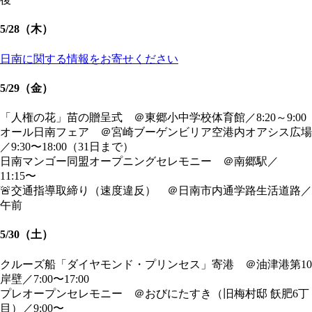
5/28（木）
日南に関する情報をお寄せください
5/29（金）
「人権の花」苗の贈呈式 ＠東郷小中学校体育館／8:20～9:00
オール日南フェア ＠宮崎ブーゲンビリア空港内オアシス広場
／9:30〜18:00（31日まで）
日南マンゴー同盟オープニングセレモニー ＠南郷駅／
11:15〜
🚨交通指導取締り（速度違反） ＠日南市内通学路生活道路／
午前
5/30（土）
クルーズ船「ダイヤモンド・プリンセス」寄港 ＠油津港第10
岸壁／7:00〜17:00
プレオープンセレモニー ＠おびにたすき（旧梅村邸 飫肥6丁
目）／9:00〜