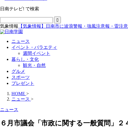
日南テレビ! で検索
気象情報
【気象情報】日南市に波浪警報・強風注意報・雷注意
ニュース
イベント・バラエティ
週間イベント
暮らし・文化
観光・自然
グルメ
スポーツ
プレゼント
HOME
>
ニュース
>
ニュース
６月市議会「市政に関する一般質問」２