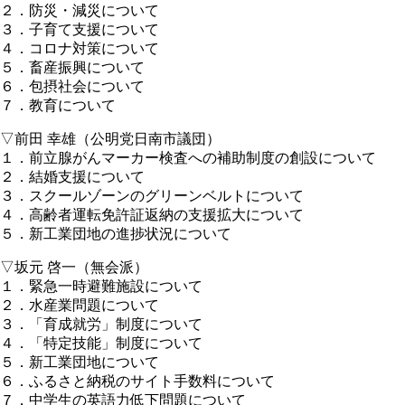
２．防災・減災について
３．子育て支援について
４．コロナ対策について
５．畜産振興について
６．包摂社会について
７．教育について
▽前田 幸雄（公明党日南市議団）
１．前立腺がんマーカー検査への補助制度の創設について
２．結婚支援について
３．スクールゾーンのグリーンベルトについて
４．高齢者運転免許証返納の支援拡大について
５．新工業団地の進捗状況について
▽坂元 啓一（無会派）
１．緊急一時避難施設について
２．水産業問題について
３．「育成就労」制度について
４．「特定技能」制度について
５．新工業団地について
６．ふるさと納税のサイト手数料について
７．中学生の英語力低下問題について