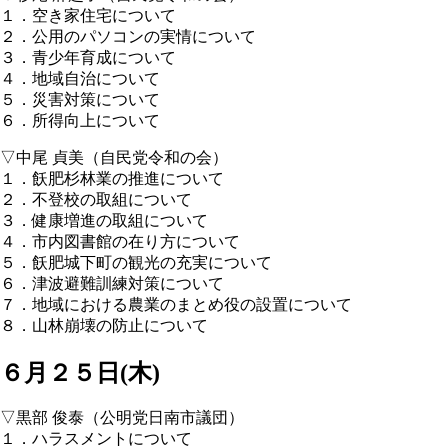
１．空き家住宅について
２．公用のパソコンの実情について
３．青少年育成について
４．地域自治について
５．災害対策について
６．所得向上について
▽中尾 貞美（自民党令和の会）
１．飫肥杉林業の推進について
２．不登校の取組について
３．健康増進の取組について
４．市内図書館の在り方について
５．飫肥城下町の観光の充実について
６．津波避難訓練対策について
７．地域における農業のまとめ役の設置について
８．山林崩壊の防止について
６月２５日(木)
▽黒部 俊泰（公明党日南市議団）
１．ハラスメントについて