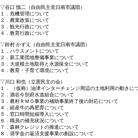
▽谷口 慎二（自由民主党日南市議団）
１．危機管理について
２．農業政策について
３．観光行政について
４．教育行政について
▽鈴村 かずえ（自由民主党日南市議団）
１．ハラスメントについて
２．新工業団地整備事業について
３．大規模土地取得と水源保全について
４．教育・子育て環境について
▽川口 和也（立憲民主の会）
１． （仮称）油津インターチェンジ周辺の土地利用の動きに
２．酒谷今別府水道組合について
３．農村ＲＭＯ事業の補助事業終了後の対応について
４．経産牛の再肥育について
５．窓口時間短縮導入について
６．職員の補充状況について
７．森林クレジットの推進について
８．奨学金の返済支援事業の創設について