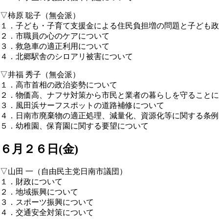
▽柿原 聡子（無会派）
１．子ども・子育て支援金による住民負担増の問題と子ども政
２．市職員の心のケアについて
３．救急車の適正利用について
４．北郷駅舎のシロアリ被害について
▽井福 秀子（無会派）
１．高市首相の政治姿勢について
２．物価高、ナフサ対策から市民と業者の暮らしを守ることに
３．風田浜サーフスポットの道路補修について
４．日南市廃棄物の適正処理、減量化、資源化等に関する条例
５．幼稚園、保育園に関する要望について
６月２６日(金)
▽山田 一（自由民主党日南市議団）
１．財政について
２．地域振興について
３．スポーツ振興について
４．交通安全対策について