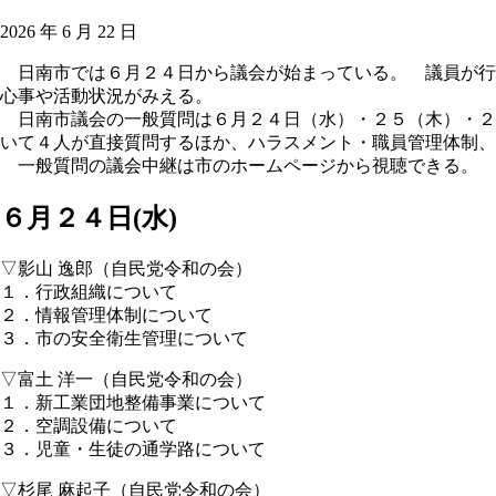
2026 年 6 月 22 日
日南市では６月２４日から議会が始まっている。 議員が行
心事や活動状況がみえる。
日南市議会の一般質問は６月２４日（水）・２５（木）・２
いて４人が直接質問するほか、ハラスメント・職員管理体制、
一般質問の議会中継は市のホームページから視聴できる。 
６月２４日(水)
▽影山 逸郎（自民党令和の会）
１．行政組織について
２．情報管理体制について
３．市の安全衛生管理について
▽富土 洋一（自民党令和の会）
１．新工業団地整備事業について
２．空調設備について
３．児童・生徒の通学路について
▽杉尾 麻起子（自民党令和の会）