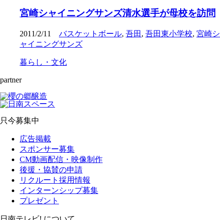
宮崎シャイニングサンズ清水選手が母校を訪問
2011/2/11
バスケットボール
,
吾田
,
吾田東小学校
,
宮崎シ
ャイニングサンズ
暮らし・文化
partner
只今募集中
広告掲載
スポンサー募集
CM動画配信・映像制作
後援・協賛の申請
リクルート採用情報
インターンシップ募集
プレゼント
日南テレビ! について