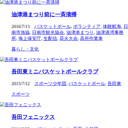
油津港まつり前に一斉清掃
2016/7/13
バスケットボール
,
ボランティア
,
体験航海
,
日
南市漁協
,
日南市観光協会
,
油津港まつり
,
油津港湾事務
所
,
海上保安庁
,
生配信
,
花火大会
,
高所作業車
暮らし・文化
吾田東ミニバスケットボールクラブ
2015/7/12
スポーツ少年団
,
バスケットボール
,
吾田東
スポーツ
吾田フェニックス