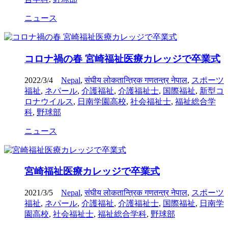
ニュース
コロナ禍の春 宮崎福祉医療カレッジで卒業式
2022/3/4
Nepal
,
संघीय लोकतान्त्रिक गणतन्त्र नेपाल
,
スポーツ
福祉
,
ネパール
,
介護福祉
,
介護福祉士
,
国際福祉
,
新型コ
ロナウイルス
,
日南学園高校
,
社会福祉士
,
福祉総合学
科
,
野球部
ニュース
宮崎福祉医療カレッジで卒業式
2021/3/5
Nepal
,
संघीय लोकतान्त्रिक गणतन्त्र नेपाल
,
スポーツ
福祉
,
ネパール
,
介護福祉
,
介護福祉士
,
国際福祉
,
日南学
園高校
,
社会福祉士
,
福祉総合学科
,
野球部