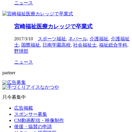
ニュース
宮崎福祉医療カレッジで卒業式
2017/3/10
スポーツ福祉
,
ネパール
,
介護福祉
,
介護福祉
士
,
国際福祉
,
日南学園高校
,
社会福祉士
,
福祉総合学科
,
野球部
ニュース
partner
只今募集中
広告掲載
スポンサー募集
CM動画配信・映像制作
後援・協賛の申請