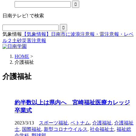
日南テレビ! で検索
気象情報
【気象情報】日南市に波浪注意報・雷注意報・レベ
ル２土砂災害注意報
HOME
>
介護福祉
介護福祉
約半数以上は県内へ 宮崎福祉医療カレッジ
卒業式
2023/3/13
スポーツ福祉
,
ベトナム
,
介護福祉
,
介護福祉
士
,
国際福祉
,
新型コロナウイルス
,
社会福祉士
,
福祉総
合学科
,
野球部