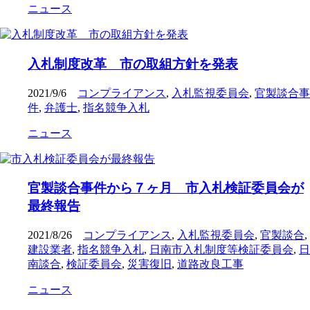
ニュース
入札制度改革 市の取組方針を発表
2021/9/6
コンプライアンス
,
入札監視委員会
,
官製談合事
件
,
弁護士
,
指名競争入札
ニュース
官製談合事件から７ヶ月 市入札検証委員会が
最終報告
2021/8/26
コンプライアンス
,
入札監視委員会
,
官製談合
,
建設業者
,
指名競争入札
,
日南市入札制度等検証委員会
,
日
南談合
,
検証委員会
,
災害復旧
,
道路改良工事
ニュース