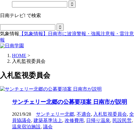
日南テレビ! で検索
気象情報
【気象情報】日南市に波浪警報・強風注意報・雷注意
報
HOME
>
入札監視委員会
入札監視委員会
サンチェリー北郷の公募要項案 日南市が説明
2021/9/28
サンチェリー北郷
,
不適合
,
入札監視委員会
,
全
員協議会
,
建築基準法上
,
改修費用
,
日帰り温泉
,
民設民営
,
温泉宿泊施設
,
議会