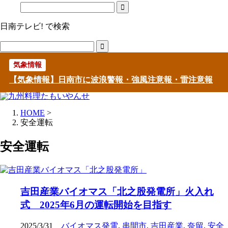
日南テレビ! で検索
気象情報
【気象情報】日南市に波浪警報・強風注意報・雷注意報
HOME
>
安全運転
安全運転
吉田産業バイオマス「北之股発電所」火入れ
式 2025年6月の運転開始を目指す
2025/3/31
バイオマス発電
,
串間市
,
吉田産業
,
奈留
,
安全