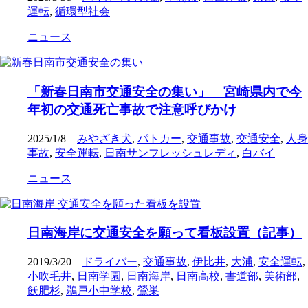
運転
,
循環型社会
ニュース
「新春日南市交通安全の集い」 宮崎県内で今
年初の交通死亡事故で注意呼びかけ
2025/1/8
みやざき犬
,
パトカー
,
交通事故
,
交通安全
,
人身
事故
,
安全運転
,
日南サンフレッシュレディ
,
白バイ
ニュース
日南海岸に交通安全を願って看板設置（記事）
2019/3/20
ドライバー
,
交通事故
,
伊比井
,
大浦
,
安全運転
,
小吹毛井
,
日南学園
,
日南海岸
,
日南高校
,
書道部
,
美術部
,
飫肥杉
,
鵜戸小中学校
,
鶯巣