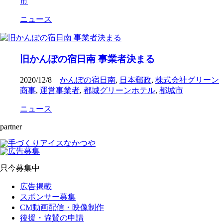
市
ニュース
旧かんぽの宿日南 事業者決まる
2020/12/8
かんぽの宿日南
,
日本郵政
,
株式会社グリーン
商事
,
運営事業者
,
都城グリーンホテル
,
都城市
ニュース
partner
只今募集中
広告掲載
スポンサー募集
CM動画配信・映像制作
後援・協賛の申請