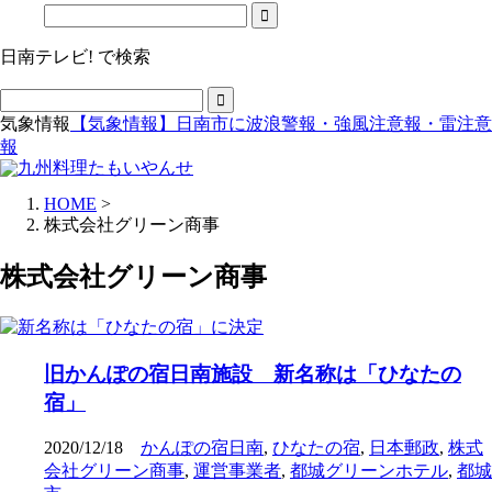
日南テレビ! で検索
気象情報
【気象情報】日南市に波浪警報・強風注意報・雷注意
報
HOME
>
株式会社グリーン商事
株式会社グリーン商事
旧かんぽの宿日南施設 新名称は「ひなたの
宿」
2020/12/18
かんぽの宿日南
,
ひなたの宿
,
日本郵政
,
株式
会社グリーン商事
,
運営事業者
,
都城グリーンホテル
,
都城