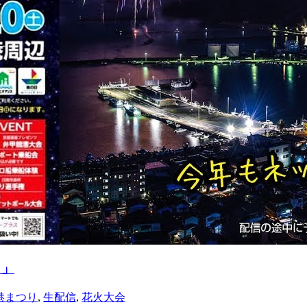
ま」
港まつり
,
生配信
,
花火大会