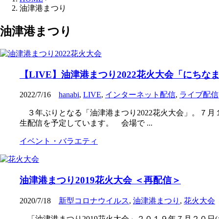
油津港まつり
油津港まつり
【LIVE】油津港まつり2022花火大会「にちな
2022/7/16
hanabi
,
LIVE
,
インターネット配信
,
ライブ配信
３年ぶりとなる「油津港まつり2022花火大会」。７月
生配信を予定しています。 会場で ...
イベント・バラエティ
油津港まつり2019花火大会 ＜再配信＞
2020/7/18
新型コロナウイルス
,
油津港まつり
,
花火大会
「油津港まつり2019花火大会」２０１９年７月２０日