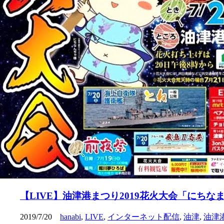
【LIVE】油津港まつり2019花火大会「にちな
2019/7/20
hanabi
,
LIVE
,
インターネット配信
,
油津
,
油津