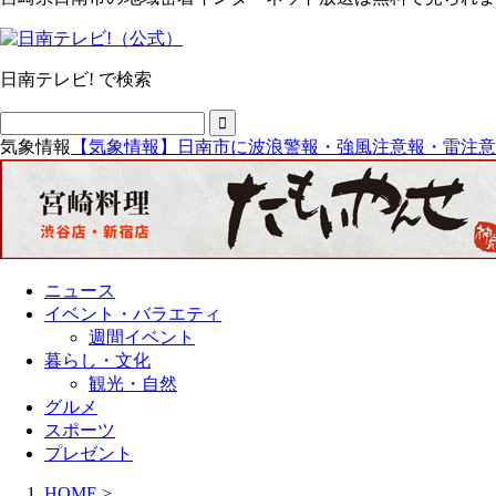
日南テレビ! で検索
気象情報
【気象情報】日南市に波浪警報・強風注意報・雷注意
ニュース
イベント・バラエティ
週間イベント
暮らし・文化
観光・自然
グルメ
スポーツ
プレゼント
HOME
>