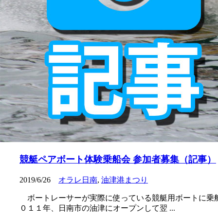
競艇ペアボート体験乗船会 参加者募集（記事）
2019/6/26
オラレ日南
,
油津港まつり
ボートレーサーが実際に使っている競艇用ボートに乗船
０１１年、日南市の油津にオープンして翌 ...