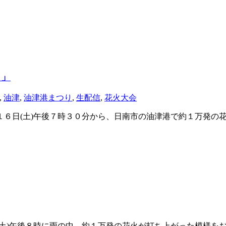
ま」
,
油津
,
油津港まつり
,
生配信
,
花火大会
１６日(土)午後７時３０分から、日南市の油津港で約１万発の
(土)午後８時に雨の中、約１万発の花火が打ち上がった模様