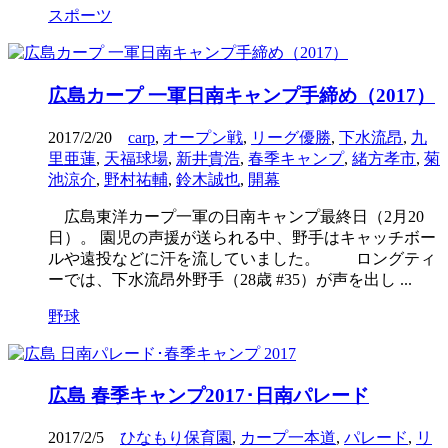
スポーツ
広島カープ 一軍日南キャンプ手締め（2017）
2017/2/20
carp
,
オープン戦
,
リーグ優勝
,
下水流昂
,
九
里亜蓮
,
天福球場
,
新井貴浩
,
春季キャンプ
,
緒方孝市
,
菊
池涼介
,
野村祐輔
,
鈴木誠也
,
開幕
広島東洋カープ一軍の日南キャンプ最終日（2月20
日）。 園児の声援が送られる中、野手はキャッチボー
ルや遠投などに汗を流していました。 ロングティ
ーでは、下水流昂外野手（28歳 #35）が声を出し ...
野球
広島 春季キャンプ2017･日南パレード
2017/2/5
ひなもり保育園
,
カープ一本道
,
パレード
,
リ