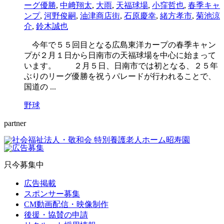
ーグ優勝
,
中﨑翔太
,
大雨
,
天福球場
,
小窪哲也
,
春季キャ
ンプ
,
河野俊嗣
,
油津商店街
,
石原慶幸
,
緒方孝市
,
菊池涼
介
,
鈴木誠也
今年で５５回目となる広島東洋カープの春季キャン
プが２月１日から日南市の天福球場を中心に始まって
います。 ２月５日、日南市では初となる、２５年
ぶりのリーグ優勝を祝うパレードが行われることで、
国道の ...
野球
partner
只今募集中
広告掲載
スポンサー募集
CM動画配信・映像制作
後援・協賛の申請