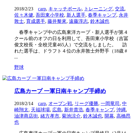
2018/2/23
carp
,
キャッチボール
,
トレーニング
,
交流
,
佐々木健
,
吾田東小学校
,
新人選手
,
春季キャンプ
,
永井
敦士
,
育成選手
,
藤井黎來
,
遠藤淳志
,
鈴木誠也
春季キャンプ中の広島東洋カープ・新人選手が第４
クール前のオフの日を利用して、吾田東小学校（吉冨
俊文校長・全校児童465人）で交流をしました。 訪
れた選手は、ドラフト４位の永井敦士外野手（18歳 #
...
野球
広島カープ 一軍日南キャンプ手締め
2018/2/14
carp
,
オープン戦
,
リーグ優勝
,
一岡竜司
,
中
崎翔太
,
天福球場
,
広島
,
新井貴浩
,
春季キャンプ
,
沖縄
,
油津商店街
,
緒方孝市
,
菊池涼介
,
鈴木誠也
,
開幕
,
高橋昂
也