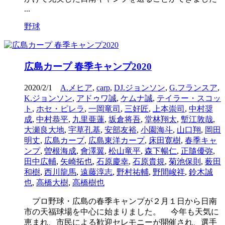
...
野球
広島カープ 春季キャンプ2020
2020/2/1
A.メヒア
,
carp
,
DJ.ジョンソン
,
G.フランスア
,
K.ジョンソン
,
アドゥワ誠
,
ケムナ誠
,
テイラー・スコッ
ト
,
ホセ・ピレラ
,
一岡竜司
,
三好匠
,
上本崇司
,
中村奨
成
,
中村恭平
,
九里亜蓮
,
坂倉将吾
,
堂林翔太
,
塹江敦哉
,
大瀬良大地
,
宇草孔基
,
安部友裕
,
小園海斗
,
山口翔
,
岡田
明丈
,
広島カープ
,
広島東洋カープ
,
床田寛樹
,
春季キャ
ンプ
,
曽根海成
,
會澤翼
,
松山竜平
,
森下暢仁
,
正隨優弥
,
田中広輔
,
矢崎拓也
,
石原慶幸
,
石原貴規
,
菊池保則
,
薮田
和樹
,
西川龍馬
,
遠藤淳志
,
野村祐輔
,
野間峻祥
,
鈴木誠
也
,
高橋大樹
,
高橋樹也
プロ野球・広島の春季キャンプが２月１日から日南
市の天福球場を中心に始まりました。 今年も天気に
恵まれ、市民による歓迎セレモニーが開催され、選手