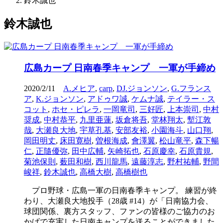
鈴木誠也
鈴木誠也
広島カープ 日南春季キャンプ 一軍が手締め
2020/2/11
A.メヒア
,
carp
,
DJ.ジョンソン
,
G.フランス
ア
,
K.ジョンソン
,
アドゥワ誠
,
ケムナ誠
,
テイラー・ス
コット
,
ホセ・ピレラ
,
一岡竜司
,
三好匠
,
上本崇司
,
中村
奨成
,
中村恭平
,
九里亜蓮
,
坂倉将吾
,
堂林翔太
,
塹江敦
哉
,
大瀬良大地
,
宇草孔基
,
安部友裕
,
小園海斗
,
山口翔
,
岡田明丈
,
床田寛樹
,
曽根海成
,
會澤翼
,
松山竜平
,
森下暢
仁
,
正隨優弥
,
田中広輔
,
矢崎拓也
,
石原慶幸
,
石原貴規
,
菊池保則
,
薮田和樹
,
西川龍馬
,
遠藤淳志
,
野村祐輔
,
野間
峻祥
,
鈴木誠也
,
高橋大樹
,
高橋樹也
プロ野球・広島一軍の日南春季キャンプ。 練習が終
わり、大瀬良大地投手（28歳 #14）が「日南協力会、
球団関係、裏方スタッフ、ファンの皆様のご協力のお
かげで充実した日南キャンプを送ることができました