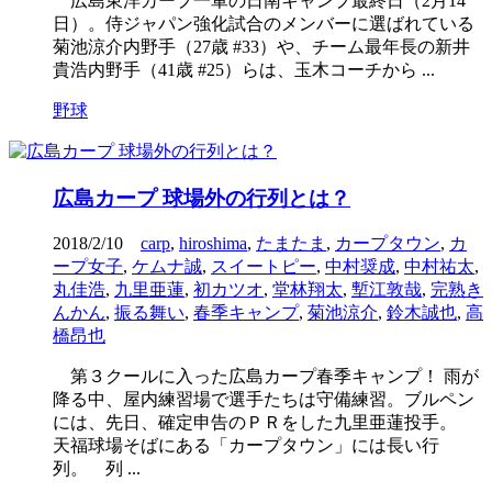
広島東洋カープ一軍の日南キャンプ最終日（2月14
日）。侍ジャパン強化試合のメンバーに選ばれている
菊池涼介内野手（27歳 #33）や、チーム最年長の新井
貴浩内野手（41歳 #25）らは、玉木コーチから ...
野球
広島カープ 球場外の行列とは？
2018/2/10
carp
,
hiroshima
,
たまたま
,
カープタウン
,
カ
ープ女子
,
ケムナ誠
,
スイートピー
,
中村奨成
,
中村祐太
,
丸佳浩
,
九里亜蓮
,
初カツオ
,
堂林翔太
,
塹江敦哉
,
完熟き
んかん
,
振る舞い
,
春季キャンプ
,
菊池涼介
,
鈴木誠也
,
高
橋昂也
第３クールに入った広島カープ春季キャンプ！ 雨が
降る中、屋内練習場で選手たちは守備練習。ブルペン
には、先日、確定申告のＰＲをした九里亜蓮投手。
天福球場そばにある「カープタウン」には長い行
列。 列 ...