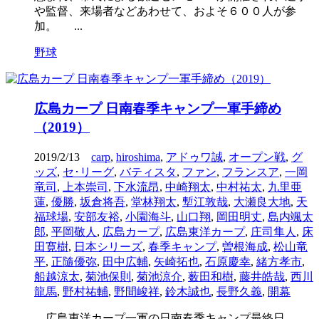
や監督、来場者などあわせて、およそ６００人が参
加。 ...
野球
広島カープ 日南春季キャンプ一軍手締め
（2019）
2019/2/13
carp
,
hiroshima
,
アドゥワ誠
,
オープン戦
,
グ
ッズ
,
セ･リーグ
,
バティスタ
,
ファン
,
フランスア
,
一岡
竜司
,
上本崇司
,
下水流昂
,
中崎翔太
,
中村祐太
,
九里亜
蓮
,
優勝
,
坂倉将吾
,
堂林翔太
,
塹江敦哉
,
大瀬良大地
,
天
福球場
,
安部友裕
,
小園海斗
,
山口翔
,
岡田明丈
,
島内颯太
郎
,
平岡敬人
,
広島カープ
,
広島東洋カープ
,
庄司隼人
,
床
田寛樹
,
日本シリーズ
,
春季キャンプ
,
曽根海成
,
松山竜
平
,
正隨優弥
,
田中広輔
,
矢崎拓也
,
石原慶幸
,
緒方孝市
,
船越涼太
,
菊池保則
,
菊池涼介
,
薮田和樹
,
藤井皓哉
,
西川
龍馬
,
野村祐輔
,
野間峻祥
,
鈴木誠也
,
長野久義
,
開幕
広島東洋カープ一軍の日南春季キャンプ最終日。