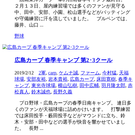
２月１３日、屋内練習場では多くのファンが見守る
中、田中、安部、小園、松山選手などがバッティング
や守備練習に汗を流していました。 ブルペンでは、
藤井、山口 ...
野球
広島カープ 春季キャンプ 第2･3クール
2019/2/12
2軍
,
carp
,
ケムナ誠
,
ファーム
,
今村猛
,
天福
球場
,
安部友裕
,
岩本貴裕
,
広島カープ
,
床田寛樹
,
春季キ
ャンプ
,
東光寺球場
,
横山弘樹
,
田中広輔
,
羽月隆太郎
,
赤
松真人
,
鈴木誠也
,
長野久義
プロ野球・広島カープの春季日南キャンプ。 連日多
くのファンが天福球場に詰めかけいます。 打撃練習
では床田投手・藪田投手などがマウンドに立ち、鈴
木・安部・田中などの選手が快音を響かせていまし
た。 長野 ...