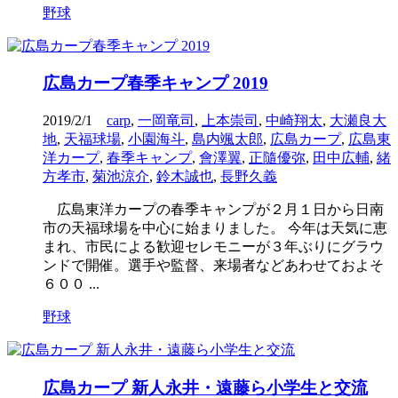
野球
広島カープ春季キャンプ 2019
2019/2/1
carp
,
一岡竜司
,
上本崇司
,
中崎翔太
,
大瀬良大
地
,
天福球場
,
小園海斗
,
島内颯太郎
,
広島カープ
,
広島東
洋カープ
,
春季キャンプ
,
會澤翼
,
正隨優弥
,
田中広輔
,
緒
方孝市
,
菊池涼介
,
鈴木誠也
,
長野久義
広島東洋カープの春季キャンプが２月１日から日南
市の天福球場を中心に始まりました。 今年は天気に恵
まれ、市民による歓迎セレモニーが３年ぶりにグラウ
ンドで開催。選手や監督、来場者などあわせておよそ
６００ ...
野球
広島カープ 新人永井・遠藤ら小学生と交流