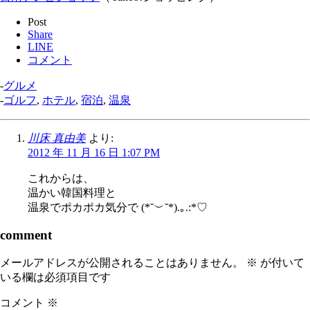
Post
Share
LINE
コメント
-
グルメ
-
ゴルフ
,
ホテル
,
宿泊
,
温泉
川床 真由美
より:
2012 年 11 月 16 日 1:07 PM
これからは、
温かい韓国料理と
温泉でポカポカ気分で (*˘︶˘*).｡.:*♡
comment
メールアドレスが公開されることはありません。
※
が付いて
いる欄は必須項目です
コメント
※