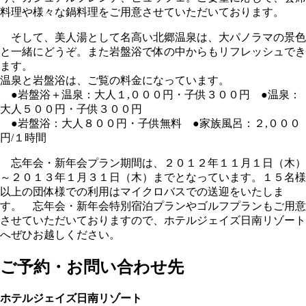
料理や様々な鍋料理をご用意させていただいております。
そして、美人湯として名高い北郷温泉は、大パノラマの景色
と一緒にどうぞ。また岩盤浴で体の中からもリフレッシュでき
ます。
温泉と岩盤浴は、ご覧の料金になっています。
●岩盤浴＋温泉：大人１,０００円・子供３００円 ●温泉：
大人５００円・子供３００円
●岩盤浴：大人８００円・子供無料 ●家族風呂：２,０００
円/１時間
忘年会・新年会プラン期間は、２０１２年１１月１日（木）
～２０１３年１月３１日（木）までとなっています。１５名様
以上の団体様での利用はマイクロバスでの送迎をいたしま
す。 忘年会・新年会特別宿泊プランやゴルフプランもご用意
させていただいておりますので、ホテルジェイズ日南リゾート
へぜひお越しください。
ご予約・お問い合わせ先
ホテルジェイズ日南リゾート