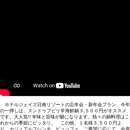
ホテルジェイズ日南リゾートの忘年会・新年会プラン、今年
の一押しは、スンドゥブピリ辛海鮮鍋３,５００円がオススメ
です。大人気!! 辛味と旨味が癖になります。熱々の鍋料理はこ
れからの季節にピッタリ。 この他、１名様３,５００円よ
り、カジュアルフレンチ、ビュッフェ。ご要望に応じて、会席