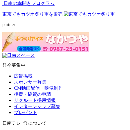
日南の幸開きプログラム
東京でもカツオ炙り重を販売
partner
只今募集中
広告掲載
スポンサー募集
CM動画配信・映像制作
後援・協賛の申請
リクルート採用情報
インターンシップ募集
プレゼント
日南テレビ! について