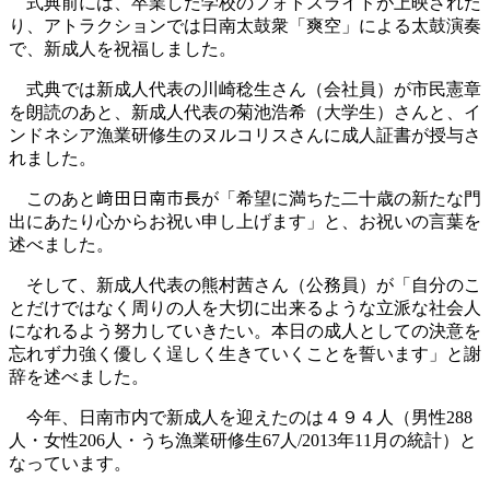
式典前には、卒業した学校のフォトスライドが上映された
り、アトラクションでは日南太鼓衆「爽空」による太鼓演奏
で、新成人を祝福しました。
式典では新成人代表の川崎稔生さん（会社員）が市民憲章
を朗読のあと、新成人代表の菊池浩希（大学生）さんと、イ
ンドネシア漁業研修生のヌルコリスさんに成人証書が授与さ
れました。
このあと﨑田日南市長が「希望に満ちた二十歳の新たな門
出にあたり心からお祝い申し上げます」と、お祝いの言葉を
述べました。
そして、新成人代表の熊村茜さん（公務員）が「自分のこ
とだけではなく周りの人を大切に出来るような立派な社会人
になれるよう努力していきたい。本日の成人としての決意を
忘れず力強く優しく逞しく生きていくことを誓います」と謝
辞を述べました。
今年、日南市内で新成人を迎えたのは４９４人（男性288
人・女性206人・うち漁業研修生67人/2013年11月の統計）と
なっています。