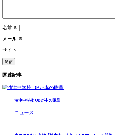
名前
※
メール
※
サイト
関連記事
油津中学校 OBが本の贈呈
ニュース