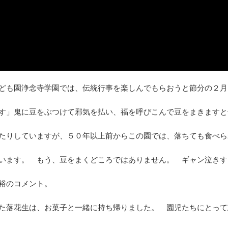
ども園浄念寺学園では、伝統行事を楽しんでもらおうと節分の２月
す」鬼に豆をぶつけて邪気を払い、福を呼びこんで豆をまきますと
たりしていますが、５０年以上前からこの園では、落ちても食べら
います。 もう、豆をまくどころではありません。 ギャン泣きす
裕のコメント。
た落花生は、お菓子と一緒に持ち帰りました。 園児たちにとって