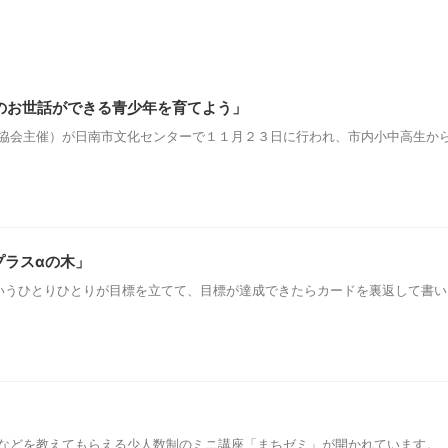
のお世話ができる青少年を育てよう」
協会主催）が日南市文化センターで１１月２３日に行われ、市内小中高生から
プラスαの木」
いうひとりひとりが目標を立てて、目標が達成できたらカードを裏返して書
などを教えてもらえる少人数制のミニ講座「まちゼミ」が開かれています。 