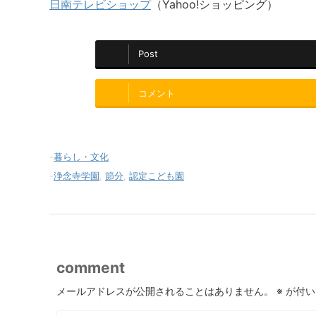
日南テレビショップ
（Yahoo!ショッピング）
Post
コメント
-
暮らし・文化
-
浄念寺学園
,
節分
,
認定こども園
comment
メールアドレスが公開されることはありません。
※
が付い