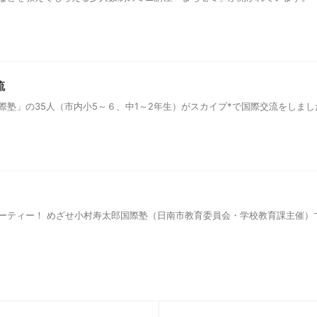
流
塾」の35人（市内小5～６、中1～2年生）がスカイプ*で国際交流をしまし
ティー！ めざせ小村寿太郎国際塾（日南市教育委員会・学校教育課主催）