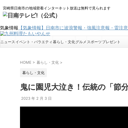
宮崎県日南市の地域密着インターネット放送は無料で見られます
気象情報
【気象情報】日南市に波浪警報・強風注意報・雷注意
ニュース
イベント・バラエティ
暮らし・文化
グルメ
スポーツ
プレゼント
HOME
>
暮らし・文化
>
暮らし・文化
鬼に園児大泣き！伝統の「節
2023 年 2 月 3 日