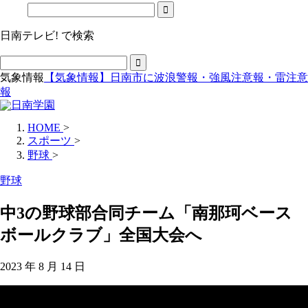
日南テレビ! で検索
気象情報
【気象情報】日南市に波浪警報・強風注意報・雷注意
報
HOME
>
スポーツ
>
野球
>
野球
中3の野球部合同チーム「南那珂ベース
ボールクラブ」全国大会へ
2023 年 8 月 14 日