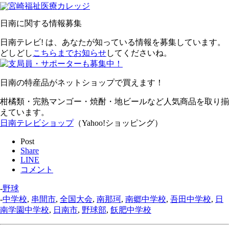
日南に関する情報募集
日南テレビ! は、あなたが知っている情報を募集しています。
どしどし
こちらまでお知らせ
してくださいね。
日南の特産品がネットショップで買えます！
柑橘類・完熟マンゴー・焼酎・地ビールなど人気商品を取り揃
えています。
日南テレビショップ
（Yahoo!ショッピング）
Post
Share
LINE
コメント
-
野球
-
中学校
,
串間市
,
全国大会
,
南那珂
,
南郷中学校
,
吾田中学校
,
日
南学園中学校
,
日南市
,
野球部
,
飫肥中学校