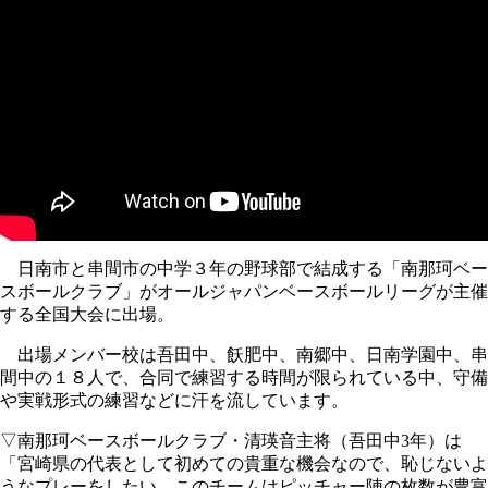
日南市と串間市の中学３年の野球部で結成する「南那珂ベー
スボールクラブ」がオールジャパンベースボールリーグが主催
する全国大会に出場。
出場メンバー校は吾田中、飫肥中、南郷中、日南学園中、串
間中の１８人で、合同で練習する時間が限られている中、守備
や実戦形式の練習などに汗を流しています。
▽南那珂ベースボールクラブ・清瑛音主将（吾田中3年）は
「宮崎県の代表として初めての貴重な機会なので、恥じないよ
うなプレーをしたい。このチームはピッチャー陣の枚数が豊富