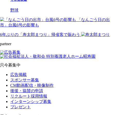
野球
「なんごう日の出
市」台風6号の影響も
6年ぶりの「寿太郎まつり」帰省客で賑わう
partner
只今募集中
広告掲載
スポンサー募集
CM動画配信・映像制作
後援・協賛の申請
リクルート採用情報
インターンシップ募集
プレゼント