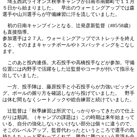
埼玉西武ライオンズ秋季キャンプが日南市南郷町で１１月
５日から始まりました。 早出のウォーミングアップでは森
選手や山川選手らが守備練習に汗を流していました。
初の日南キャンプインとなる、辻発彦新監督（#85/58歳）
も直接指導。
参加選手は２７人。ウォーミングアップでストレッチを終え
ると、そのままキャッチボールやトスバッティングをこなし
ます。
このあと投内連係。大石投手や高橋投手などが参加。守備
位置には内野手で活躍をした辻監督やコーチが付いて指示を
出していました。
一方、投手陣は、藤原投手と小石投手らが力強いピッチン
グ。ボールの握り方を確認しながら投げていました。 野手
は休む間もなくシートノックや総合練習と続けていました。
辻監督は「秋季練習は所沢でしっかりやってきたので仕上
がりは順調。（キャンプの課題は）この時期は来年始まって
いる、自分の強化しないといけない部分は個々に違うので、
そこのレベルアップ。監督代わったというところで選手の気
持ちもちょっと変わってくれて、勝負に勝つという意識を全