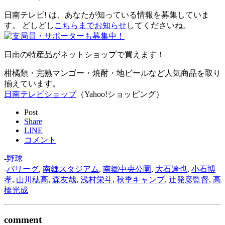
日南テレビ! は、あなたが知っている情報を募集していま
す。 どしどし
こちらまでお知らせ
してくださいね。
日南の特産品がネットショップで買えます！
柑橘類・完熟マンゴー・焼酎・地ビールなど人気商品を取り
揃えています。
日南テレビショップ
（Yahoo!ショッピング）
Post
Share
LINE
コメント
-
野球
-
パリーグ
,
南郷スタジアム
,
南郷中央公園
,
大石達也
,
小石博
孝
,
山川穂高
,
森友哉
,
浅村栄斗
,
秋季キャンプ
,
辻発彦監督
,
高
橋光成
comment