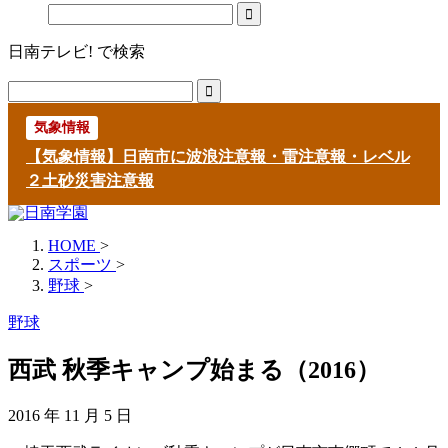
日南テレビ! で検索
気象情報
【気象情報】日南市に波浪注意報・雷注意報・レベル
２土砂災害注意報
HOME
>
スポーツ
>
野球
>
野球
西武 秋季キャンプ始まる（2016）
2016 年 11 月 5 日