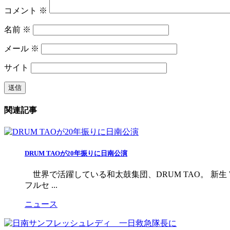
コメント
※
名前
※
メール
※
サイト
関連記事
DRUM TAOが20年振りに日南公演
世界で活躍している和太鼓集団、DRUM TAO。 新生 WA
フルセ ...
ニュース