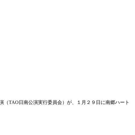
」の日南公演（TAO日南公演実行委員会）が、１月２９日に南郷ハート