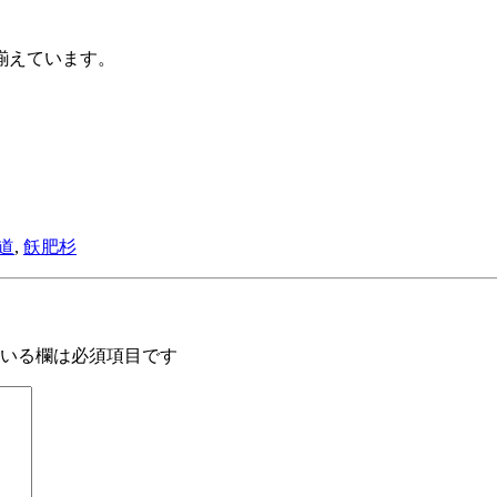
揃えています。
道
,
飫肥杉
いる欄は必須項目です