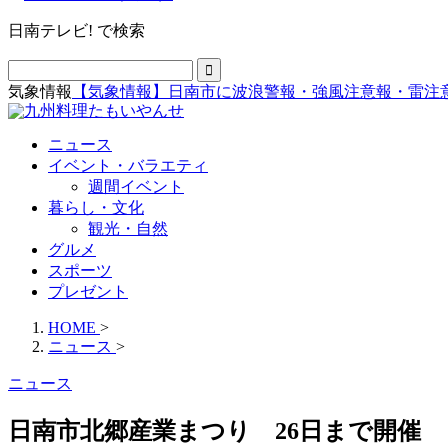
日南テレビ! で検索
気象情報
【気象情報】日南市に波浪警報・強風注意報・雷注
ニュース
イベント・バラエティ
週間イベント
暮らし・文化
観光・自然
グルメ
スポーツ
プレゼント
HOME
>
ニュース
>
ニュース
日南市北郷産業まつり 26日まで開催