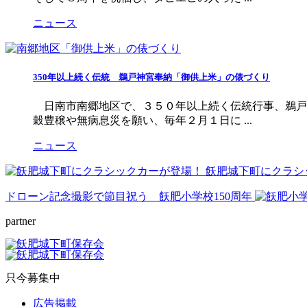
ニュース
350年以上続く伝統 鵜戸神宮奉納「御供上米」の俵づくり
日南市南郷地区で、３５０年以上続く伝統行事、鵜戸
穀豊穣や無病息災を願い、毎年２月１日に ...
ニュース
飫肥城下町にクラシ
ドローン記念撮影で節目祝う 飫肥小学校150周年
partner
只今募集中
広告掲載