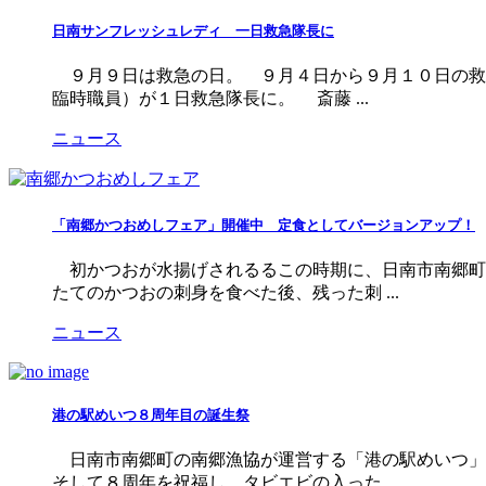
日南サンフレッシュレディ 一日救急隊長に
９月９日は救急の日。 ９月４日から９月１０日の救急
臨時職員）が１日救急隊長に。 斎藤 ...
ニュース
「南郷かつおめしフェア」開催中 定食としてバージョンアップ！
初かつおが水揚げされるるこの時期に、日南市南郷町
たてのかつおの刺身を食べた後、残った刺 ...
ニュース
港の駅めいつ８周年目の誕生祭
日南市南郷町の南郷漁協が運営する「港の駅めいつ」
そして８周年を祝福し、タビエビの入った ...