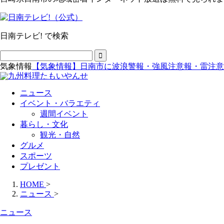
日南テレビ! で検索
気象情報
【気象情報】日南市に波浪警報・強風注意報・雷注意
ニュース
イベント・バラエティ
週間イベント
暮らし・文化
観光・自然
グルメ
スポーツ
プレゼント
HOME
>
ニュース
>
ニュース