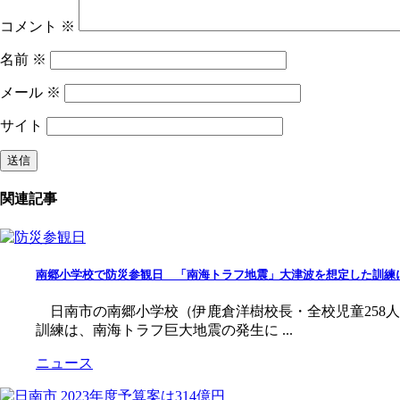
コメント
※
名前
※
メール
※
サイト
関連記事
南郷小学校で防災参観日 「南海トラフ地震」大津波を想定した訓練
日南市の南郷小学校（伊鹿倉洋樹校長・全校児童258
訓練は、南海トラフ巨大地震の発生に ...
ニュース