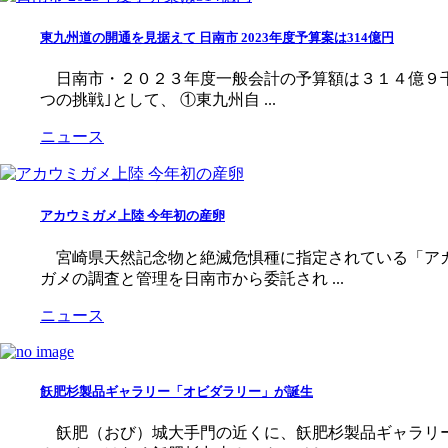
東九州道の開通を見据えて 日南市 2023年度予算案は314億円
日南市・２０２３年度一般会計の予算額は３１４億９千
つの挑戦｣として、 ①東九州自 ...
ニュース
アカウミガメ上陸 今年初の産卵
宮崎県天然記念物と絶滅危惧種に指定されている「アカ
ガメの調査と管理を日南市から委託され ...
ニュース
飫肥杉製品ギャラリー「オビダラリー」が誕生
飫肥（おび）城大手門の近くに、飫肥杉製品ギャラリー