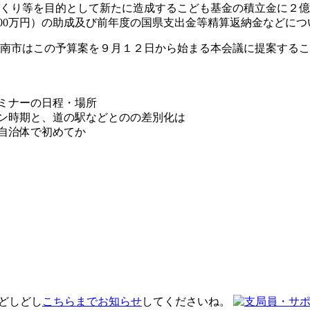
くり等を目的として新たに造成するこども基金の積立金に２億
800万円）の助成及び前年度の国県支出金等精算返納金などに
南市はこの予算案を９月１２日から始まる本会議に提案するこ
セミナーの日程・場所
プン時期と、道の駅などとのの差別化は
の自治体で初めてか
 どしどし
こちらまでお知らせ
してくださいね。