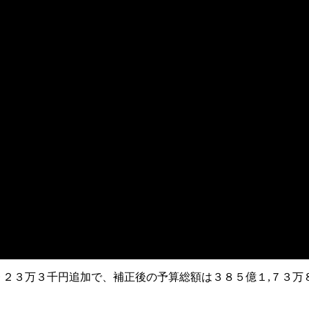
２３万３千円追加で、補正後の予算総額は３８５億１,７３万