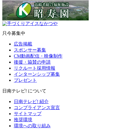
只今募集中
広告掲載
スポンサー募集
CM動画配信・映像制作
後援・協賛の申請
リクルート採用情報
インターンシップ募集
プレゼント
日南テレビ! について
日南テレビ! 紹介
コンプライアンス宣言
サイトマップ
推奨環境
環境への取り組み