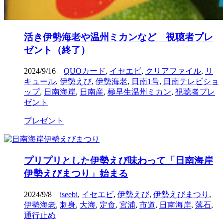
活き伊勢海老や温州ミカンなど 視聴者プレ
ゼント（終了）
2024/9/16
QUOカード
,
イセエビ
,
クリアファイル
,
リ
キュール
,
伊勢えび
,
伊勢海老
,
日南1号
,
日南テレビショ
ップ
,
日南海岸
,
日南産
,
極早生温州ミカン
,
視聴者プレ
ゼント
プレゼント
プリプリとした伊勢えび味わって「日南海岸
伊勢えびまつり」始まる
2024/9/8
iseebi
,
イセエビ
,
伊勢えび
,
伊勢えびまつり
,
伊勢海老
,
刺身
,
大海
,
定食
,
宮浦
,
市道
,
日南海岸
,
落石
,
通行止め