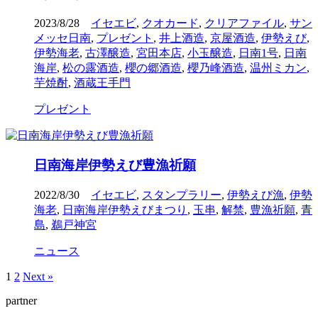
2023/8/28
イセエビ
,
クオカード
,
クリアファイル
,
サン
メッセ日南
,
プレゼント
,
井上酒造
,
京屋酒造
,
伊勢えび
,
伊勢海老
,
古澤醸造
,
宮田本店
,
小玉醸造
,
日南1号
,
日南
海岸
,
松の露酒造
,
櫻の郷酒造
,
櫻乃峰酒造
,
温州ミカン
,
芋焼酎
,
酒蔵王手門
プレゼント
日南海岸伊勢えび豊漁祈願
2022/8/30
イセエビ
,
スタンプラリー
,
伊勢えび漁
,
伊勢
海老
,
日南海岸伊勢えびまつり
,
玉串
,
解禁
,
豊漁祈願
,
青
島
,
鵜戸神宮
ニュース
1
2
Next »
partner