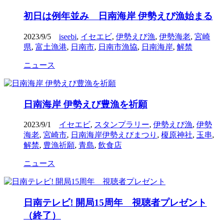
初日は例年並み 日南海岸 伊勢えび漁始まる
2023/9/5
iseebi
,
イセエビ
,
伊勢えび漁
,
伊勢海老
,
宮崎
県
,
富土漁港
,
日南市
,
日南市漁協
,
日南海岸
,
解禁
ニュース
日南海岸 伊勢えび豊漁を祈願
2023/9/1
イセエビ
,
スタンプラリー
,
伊勢えび漁
,
伊勢
海老
,
宮崎市
,
日南海岸伊勢えびまつり
,
榎原神社
,
玉串
,
解禁
,
豊漁祈願
,
青島
,
飲食店
ニュース
日南テレビ! 開局15周年 視聴者プレゼント
（終了）