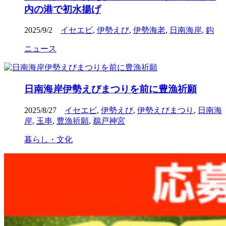
内の港で初水揚げ
2025/9/2
イセエビ
,
伊勢えび
,
伊勢海老
,
日南海岸
,
鈎
ニュース
日南海岸伊勢えびまつりを前に豊漁祈願
2025/8/27
イセエビ
,
伊勢えび
,
伊勢えびまつり
,
日南海
岸
,
玉串
,
豊漁祈願
,
鵜戸神宮
暮らし・文化