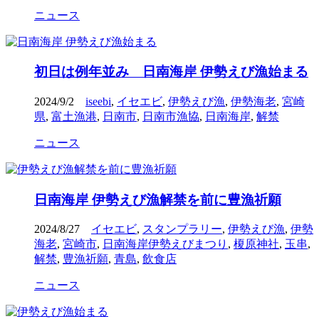
ニュース
初日は例年並み 日南海岸 伊勢えび漁始まる
2024/9/2
iseebi
,
イセエビ
,
伊勢えび漁
,
伊勢海老
,
宮崎
県
,
富土漁港
,
日南市
,
日南市漁協
,
日南海岸
,
解禁
ニュース
日南海岸 伊勢えび漁解禁を前に豊漁祈願
2024/8/27
イセエビ
,
スタンプラリー
,
伊勢えび漁
,
伊勢
海老
,
宮崎市
,
日南海岸伊勢えびまつり
,
榎原神社
,
玉串
,
解禁
,
豊漁祈願
,
青島
,
飲食店
ニュース