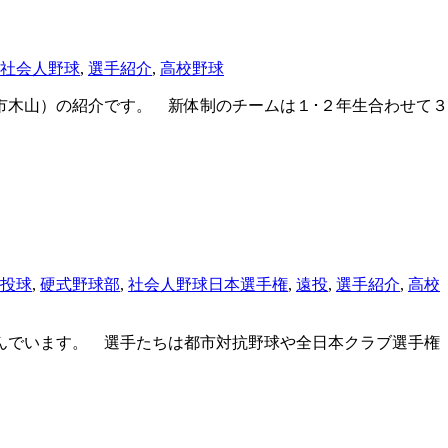
社会人野球
,
選手紹介
,
高校野球
木山）の紹介です。 新体制のチームは１･２年生合わせて３
投球
,
硬式野球部
,
社会人野球日本選手権
,
遠投
,
選手紹介
,
高校
んでいます。 選手たちは都市対抗野球や全日本クラブ選手権