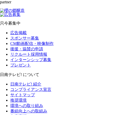
partner
只今募集中
広告掲載
スポンサー募集
CM動画配信・映像制作
後援・協賛の申請
リクルート採用情報
インターンシップ募集
プレゼント
日南テレビ! について
日南テレビ! 紹介
コンプライアンス宣言
サイトマップ
推奨環境
環境への取り組み
番組向上への取組み