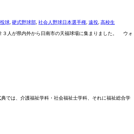
投球
,
硬式野球部
,
社会人野球日本選手権
,
遠投
,
高校生
２３人が県内外から日南市の天福球場に集まりました。 ウォ
では、介護福祉学科・社会福祉士学科、それに福祉総合学