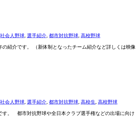
社会人野球
,
選手紹介
,
都市対抗野球
,
高校野球
年の紹介です。 （新体制となったチーム紹介など詳しくは映像
社会人野球
,
選手紹介
,
都市対抗野球
,
高校生
,
高校野球
です。 都市対抗野球や全日本クラブ選手権などの出場に向け