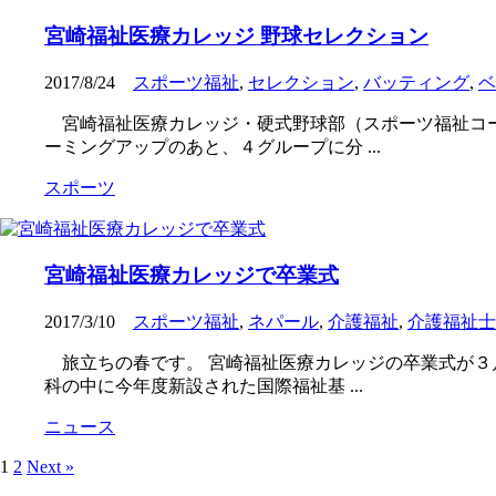
宮崎福祉医療カレッジ 野球セレクション
2017/8/24
スポーツ福祉
,
セレクション
,
バッティング
,
ベ
宮崎福祉医療カレッジ・硬式野球部（スポーツ福祉コー
ーミングアップのあと、４グループに分 ...
スポーツ
宮崎福祉医療カレッジで卒業式
2017/3/10
スポーツ福祉
,
ネパール
,
介護福祉
,
介護福祉士
旅立ちの春です。 宮崎福祉医療カレッジの卒業式が
科の中に今年度新設された国際福祉基 ...
ニュース
1
2
Next »