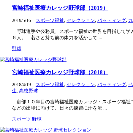
宮崎福祉医療カレッジ野球部（2019）
2019/5/16
スポーツ福祉
,
セレクション
,
バッティング
,
九
野球選手や公務員、スポーツ福祉の世界を目指して学ん
６人。 若さと持ち前の体力を活かして ...
野球
宮崎福祉医療カレッジ野球部（2018）
2018/4/19
スポーツ福祉
,
セレクション
,
バッティング
,
ベ
生
,
高校野球
創部１０年目の宮崎福祉医療カレッジ・スポーツ福祉コ
などの出場に向けて、日々の練習に汗を流 ...
スポーツ
野球