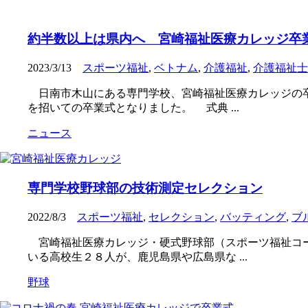
約半数以上は県内へ 宮崎福祉医療カレッジ卒
2023/3/13
スポーツ福祉
,
ベトナム
,
介護福祉
,
介護福祉士
日南市木山にある専門学校、宮崎福祉医療カレッジの卒
を招いての卒業式となりました。 式典 ...
ニュース
専門学校野球部の技術測定セレクション
2022/8/3
スポーツ福祉
,
セレクション
,
バッティング
,
ブ
宮崎福祉医療カレッジ・硬式野球部（スポーツ福祉コー
いる高校生２８人が、鹿児島県や広島県な ...
野球