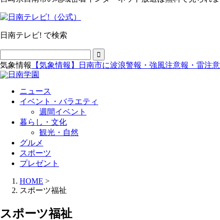
日南テレビ! で検索
気象情報
【気象情報】日南市に波浪警報・強風注意報・雷注意
ニュース
イベント・バラエティ
週間イベント
暮らし・文化
観光・自然
グルメ
スポーツ
プレゼント
HOME
>
スポーツ福祉
スポーツ福祉