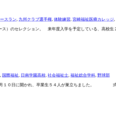
ースラン
,
九州クラブ選手権
,
体験練習
,
宮崎福祉医療カレッジ
,
ス）のセレクション。 来年度入学を予定している、高校生
,
国際福祉
,
日南学園高校
,
社会福祉士
,
福祉総合学科
,
野球部
３月１０日に開かれ、卒業生５４人が巣立ちました。 式典