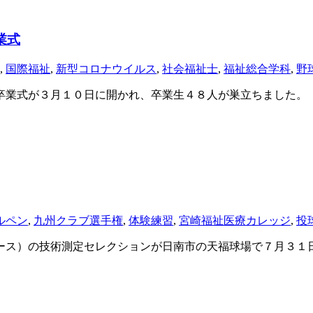
業式
,
国際福祉
,
新型コロナウイルス
,
社会福祉士
,
福祉総合学科
,
野
業式が３月１０日に開かれ、卒業生４８人が巣立ちました。
ルペン
,
九州クラブ選手権
,
体験練習
,
宮崎福祉医療カレッジ
,
投
ス）の技術測定セレクションが日南市の天福球場で７月３１