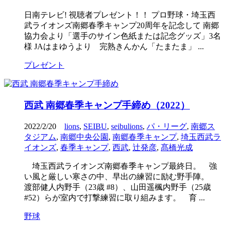
日南テレビ! 視聴者プレゼント！！ プロ野球・埼玉西
武ライオンズ南郷春季キャンプ20周年を記念して 南郷
協力会より「選手のサイン色紙または記念グッズ」3名
様 JAはまゆうより 完熟きんかん「たまたま」 ...
プレゼント
西武 南郷春季キャンプ手締め（2022）
2022/2/20
lions
,
SEIBU
,
seibulions
,
パ・リーグ
,
南郷ス
タジアム
,
南郷中央公園
,
南郷春季キャンプ
,
埼玉西武ラ
イオンズ
,
春季キャンプ
,
西武
,
辻発彦
,
髙橋光成
埼玉西武ライオンズ南郷春季キャンプ最終日。 強
い風と厳しい寒さの中、早出の練習に励む野手陣。
渡部健人内野手（23歳 #8）、山田遥楓内野手（25歳
#52）らが室内で打撃練習に取り組みます。 育 ...
野球