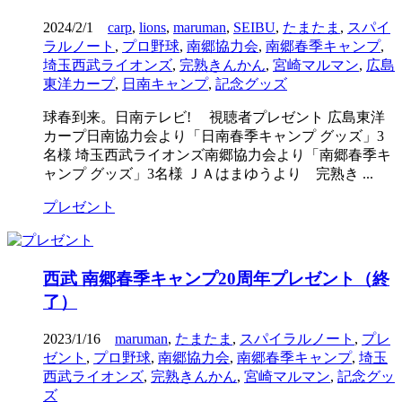
2024/2/1
carp
,
lions
,
maruman
,
SEIBU
,
たまたま
,
スパイ
ラルノート
,
プロ野球
,
南郷協力会
,
南郷春季キャンプ
,
埼玉西武ライオンズ
,
完熟きんかん
,
宮崎マルマン
,
広島
東洋カープ
,
日南キャンプ
,
記念グッズ
球春到来。日南テレビ! 視聴者プレゼント 広島東洋
カープ日南協力会より「日南春季キャンプ グッズ」3
名様 埼玉西武ライオンズ南郷協力会より「南郷春季キ
ャンプ グッズ」3名様 ＪＡはまゆうより 完熟き ...
プレゼント
西武 南郷春季キャンプ20周年プレゼント（終
了）
2023/1/16
maruman
,
たまたま
,
スパイラルノート
,
プレ
ゼント
,
プロ野球
,
南郷協力会
,
南郷春季キャンプ
,
埼玉
西武ライオンズ
,
完熟きんかん
,
宮崎マルマン
,
記念グッ
ズ