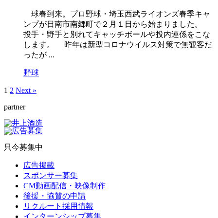
球春到来。プロ野球・埼玉西武ライオンズ春季キャ
ンプが日南市南郷町で２月１日から始まりました。
投手・野手と別れてキャッチボールや投内連係をこな
します。 昨年は新型コロナウイルス対策で無観客だ
ったが ...
野球
1
2
Next »
partner
只今募集中
広告掲載
スポンサー募集
CM動画配信・映像制作
後援・協賛の申請
リクルート採用情報
インターンシップ募集