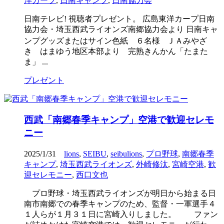
洋カープ
,
日南キャンプ
,
日南協力会
日南テレビ! 視聴者プレゼント。 広島東洋カープ日南
協力会・埼玉西武ライオンズ南郷協力会より 日南キャ
ンプグッズまたはサイン色紙 ６名様 ＪＡみやざ
き はまゆう地区本部より 完熟きんかん「たまた
ま」 ...
プレゼント
西武「南郷春季キャンプ」空港で歓迎セレモ
ニー
2025/1/31
lions
,
SEIBU
,
seibulions
,
プロ野球
,
南郷春季
キャンプ
,
埼玉西武ライオンズ
,
外崎修汰
,
宮崎空港
,
歓
迎セレモニー
,
西口文也
プロ野球・埼玉西武ライオンズが明日から始まる日
南市南郷での春季キャンプのため、監督・一軍選手４
１人らが１月３１日に宮崎入りしました。 ファン