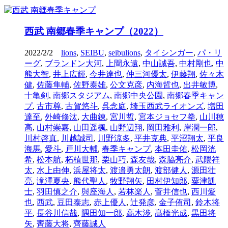
西武 南郷春季キャンプ（2022）
2022/2/2
lions
,
SEIBU
,
seibulions
,
タイシンガー
,
パ・リ
ーグ
,
ブランドン大河
,
上間永遠
,
中山誠吾
,
中村剛也
,
中
熊大智
,
井上広輝
,
今井達也
,
仲三河優太
,
伊藤翔
,
佐々木
健
,
佐藤隼輔
,
佐野泰雄
,
公文克彦
,
内海哲也
,
出井敏博
,
十亀剣
,
南郷スタジアム
,
南郷中央公園
,
南郷春季キャン
プ
,
古市尊
,
古賀悠斗
,
呉念庭
,
埼玉西武ライオンズ
,
増田
達至
,
外崎修汰
,
大曲錬
,
宮川哲
,
宮本ジョセフ拳
,
山川穂
高
,
山村崇嘉
,
山田遥楓
,
山野辺翔
,
岡田雅利
,
岸潤一郎
,
川村啓真
,
川越誠司
,
川野涼多
,
平井克典
,
平沼翔太
,
平良
海馬
,
愛斗
,
戸川大輔
,
春季キャンプ
,
本田圭佑
,
松岡洸
希
,
松本航
,
柘植世那
,
栗山巧
,
森友哉
,
森脇亮介
,
武隈祥
太
,
水上由伸
,
浜屋将太
,
渡邉勇太朗
,
渡部健人
,
源田壮
亮
,
滝澤夏央
,
熊代聖人
,
牧野翔矢
,
田村伊知郎
,
粟津凱
士
,
羽田慎之介
,
與座海人
,
若林楽人
,
菅井信也
,
西川愛
也
,
西武
,
豆田泰志
,
赤上優人
,
辻発彦
,
金子侑司
,
鈴木将
平
,
長谷川信哉
,
隅田知一郎
,
高木渉
,
髙橋光成
,
黒田将
矢
,
齊藤大将
,
齊藤誠人