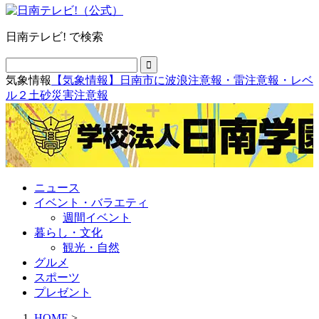
日南テレビ! で検索
気象情報
【気象情報】日南市に波浪注意報・雷注意報・レベ
ル２土砂災害注意報
ニュース
イベント・バラエティ
週間イベント
暮らし・文化
観光・自然
グルメ
スポーツ
プレゼント
HOME
>