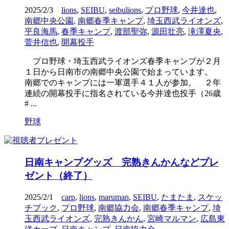
2025/2/3
lions
,
SEIBU
,
seibulions
,
プロ野球
,
今井達也
,
南郷中央公園
,
南郷春季キャンプ
,
埼玉西武ライオンズ
,
平良海馬
,
春季キャンプ
,
渡部聖弥
,
源田壮亮
,
滝澤夏央
,
菅井信也
,
開幕投手
プロ野球・埼玉西武ライオンズ春季キャンプが２月
１日から日南市の南郷中央公園で始まっています。
南郷でのキャンプには一軍選手４１人が参加。 ２年
連続の開幕投手に指名されている今井達也投手（26歳
# ...
野球
日南キャンプグッズ 完熟きんかんなどプレ
ゼント（終了）
2025/2/1
carp
,
lions
,
maruman
,
SEIBU
,
たまたま
,
スケッ
チブック
,
プロ野球
,
南郷協力会
,
南郷春季キャンプ
,
埼
玉西武ライオンズ
,
完熟きんかん
,
宮崎マルマン
,
広島東