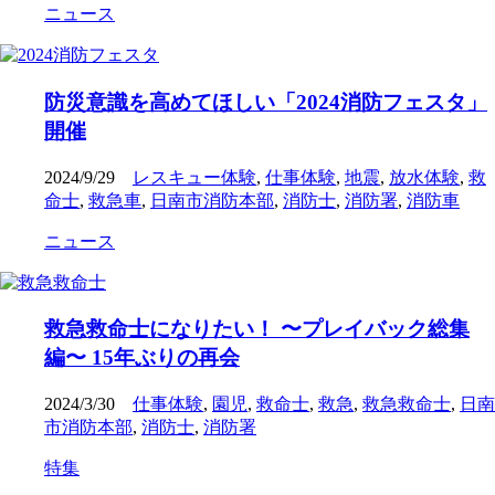
ニュース
防災意識を高めてほしい「2024消防フェスタ」
開催
2024/9/29
レスキュー体験
,
仕事体験
,
地震
,
放水体験
,
救
命士
,
救急車
,
日南市消防本部
,
消防士
,
消防署
,
消防車
ニュース
救急救命士になりたい！ 〜プレイバック総集
編〜 15年ぶりの再会
2024/3/30
仕事体験
,
園児
,
救命士
,
救急
,
救急救命士
,
日南
市消防本部
,
消防士
,
消防署
特集