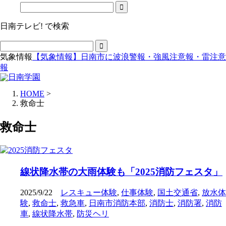
日南テレビ! で検索
気象情報
【気象情報】日南市に波浪警報・強風注意報・雷注意
報
HOME
>
救命士
救命士
線状降水帯の大雨体験も「2025消防フェスタ」
2025/9/22
レスキュー体験
,
仕事体験
,
国土交通省
,
放水体
験
,
救命士
,
救急車
,
日南市消防本部
,
消防士
,
消防署
,
消防
車
,
線状降水帯
,
防災ヘリ