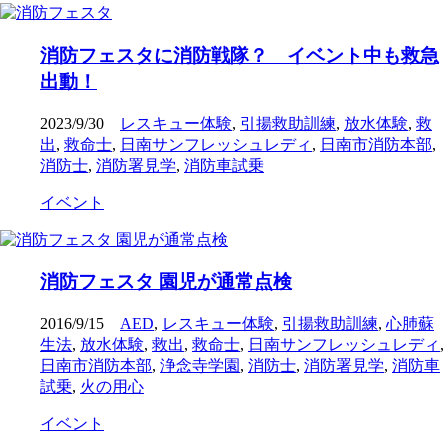
消防フェスタに消防戦隊？ イベント中も救急
出動！
2023/9/30
レスキュー体験
,
引揚救助訓練
,
放水体験
,
救
出
,
救命士
,
日南サンフレッシュレディ
,
日南市消防本部
,
消防士
,
消防署見学
,
消防車試乗
イベント
消防フェスタ 園児が通常点検
2016/9/15
AED
,
レスキュー体験
,
引揚救助訓練
,
心肺蘇
生法
,
放水体験
,
救出
,
救命士
,
日南サンフレッシュレディ
,
日南市消防本部
,
浄念寺学園
,
消防士
,
消防署見学
,
消防車
試乗
,
火の用心
イベント