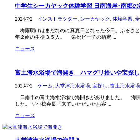
中学生シーカヤック体験学習 日南海岸･南郷の
2024/7/2
インストラクター
,
シーカヤック
,
体験学習
,
全
梅雨明けはまだなのに真夏日となった今日。ふるさと
年２組の生徒３５人。 栄松ビーチの指定 ...
ニュース
富土海水浴場で海開き ハマグリ拾いや宝探し
2023/7/2
ゲーム
,
大堂津海水浴場
,
宝探し
,
富土海水浴場
日南市の富土海水浴場で海開きがありました。 海開
した。 ▽小椋会長「来ていただいたお客 ...
ニュース