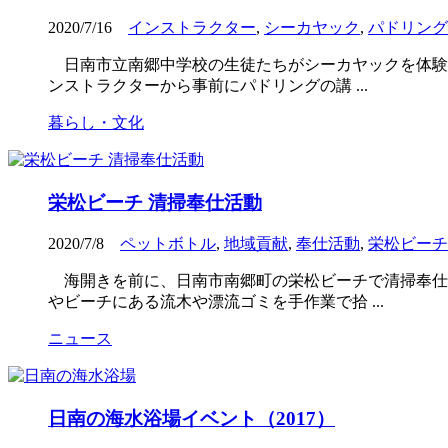
2020/7/16
インストラクター
,
シーカヤック
,
パドリング
日南市立南郷中学校の生徒たちがシーカヤックを体験
ンストラクターから事前にパドリングの講 ...
暮らし・文化
栄松ビーチ 清掃奉仕活動
2020/7/8
ペットボトル
,
地域貢献
,
奉仕活動
,
栄松ビーチ
海開きを前に、日南市南郷町の栄松ビーチで清掃奉仕
やビーチにある流木や漂流ゴミを手作業で拾 ...
ニュース
日南の海水浴場イベント（2017）