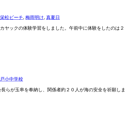
栄松ビーチ
,
梅雨明け
,
真夏日
カヤックの体験学習をしました。午前中に体験をしたのは２
戸小中学校
長らが玉串を奉納し、関係者約２０人が海の安全を祈願しま