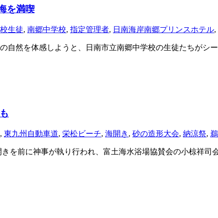
海を満喫
校生徒
,
南郷中学校
,
指定管理者
,
日南海岸南郷プリンスホテル
,
の自然を体感しようと、日南市立南郷中学校の生徒たちがシー
も
,
東九州自動車道
,
栄松ビーチ
,
海開き
,
砂の造形大会
,
納涼祭
,
鵜
きを前に神事が執り行われ、富土海水浴場協賛会の小椋祥司会