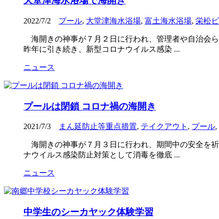
大堂津海水浴場で海開き
2022/7/2
プール
,
大堂津海水浴場
,
富土海水浴場
,
栄松ビ
海開きの神事が７月２日に行われ、管理者や自治会ら
昨年に引き続き、新型コロナウイルス感染 ...
ニュース
プールは閉鎖 コロナ禍の海開き
2021/7/3
まん延防止等重点措置
,
テイクアウト
,
プール
,
海開きの神事が７月３日に行われ、期間中の安全を祈
ナウイルス感染防止対策として消毒を徹底 ...
ニュース
中学生のシーカヤック体験学習