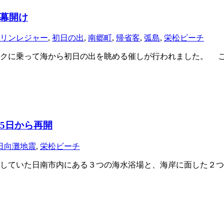
幕開け
リンレジャー
,
初日の出
,
南郷町
,
帰省客
,
弧島
,
栄松ビーチ
クに乗って海から初日の出を眺める催しが行われました。 こ
15日から再開
日向灘地震
,
栄松ビーチ
していた日南市内にある３つの海水浴場と、海岸に面した２つ