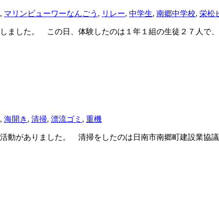
,
マリンビューワーなんごう
,
リレー
,
中学生
,
南郷中学校
,
栄松
しました。 この日、体験したのは１年１組の生徒２７人で、
,
海開き
,
清掃
,
漂流ゴミ
,
重機
活動がありました。 清掃をしたのは日南市南郷町建設業協議