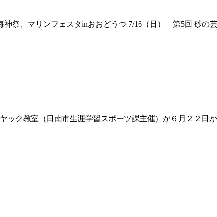
1（土） 海神祭、マリンフェスタinおおどうつ 7/16（日） 第5回 
ヤック教室（日南市生涯学習スポーツ課主催）が６月２２日か