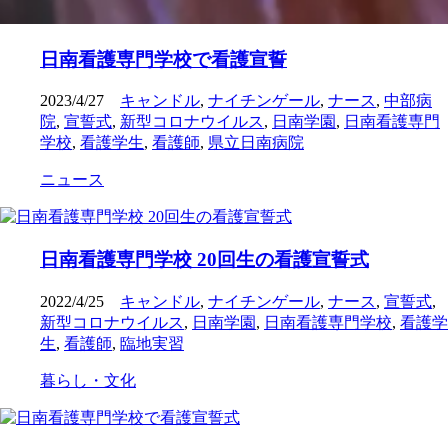
日南看護専門学校で看護宣誓
2023/4/27
キャンドル
,
ナイチンゲール
,
ナース
,
中部病
院
,
宣誓式
,
新型コロナウイルス
,
日南学園
,
日南看護専門
学校
,
看護学生
,
看護師
,
県立日南病院
ニュース
日南看護専門学校 20回生の看護宣誓式
2022/4/25
キャンドル
,
ナイチンゲール
,
ナース
,
宣誓式
,
新型コロナウイルス
,
日南学園
,
日南看護専門学校
,
看護学
生
,
看護師
,
臨地実習
暮らし・文化