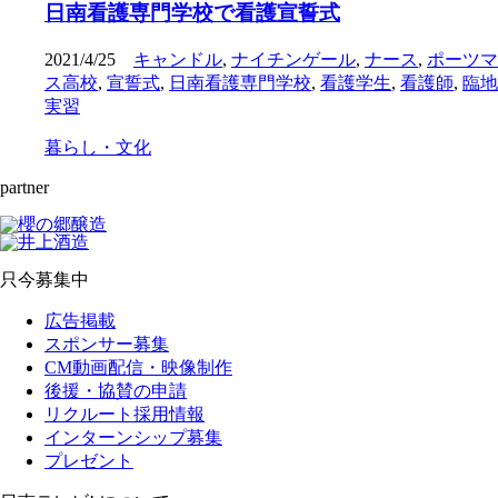
日南看護専門学校で看護宣誓式
2021/4/25
キャンドル
,
ナイチンゲール
,
ナース
,
ポーツマ
ス高校
,
宣誓式
,
日南看護専門学校
,
看護学生
,
看護師
,
臨地
実習
暮らし・文化
partner
只今募集中
広告掲載
スポンサー募集
CM動画配信・映像制作
後援・協賛の申請
リクルート採用情報
インターンシップ募集
プレゼント