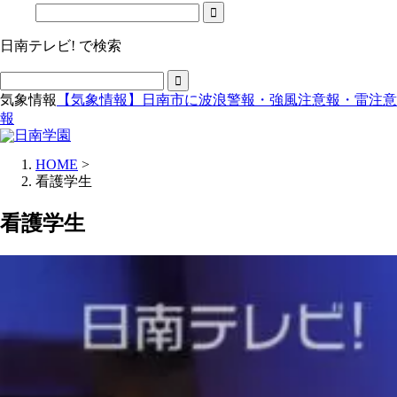
日南テレビ! で検索
気象情報
【気象情報】日南市に波浪警報・強風注意報・雷注意
報
HOME
>
看護学生
看護学生