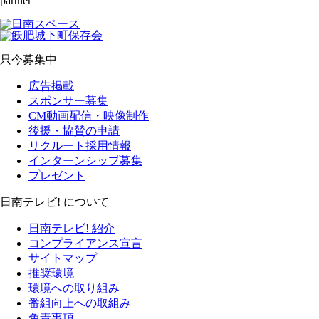
partner
只今募集中
広告掲載
スポンサー募集
CM動画配信・映像制作
後援・協賛の申請
リクルート採用情報
インターンシップ募集
プレゼント
日南テレビ! について
日南テレビ! 紹介
コンプライアンス宣言
サイトマップ
推奨環境
環境への取り組み
番組向上への取組み
免責事項