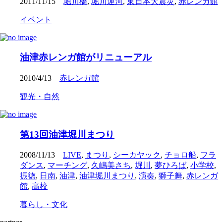
2011/11/15
堀川橋
,
堀川運河
,
東日本大震災
,
赤レンガ館
イベント
油津赤レンガ館がリニューアル
2010/4/13
赤レンガ館
観光・自然
第13回油津堀川まつり
2008/11/13
LIVE
,
まつり
,
シーカヤック
,
チョロ船
,
フラ
ダンス
,
マーチング
,
久嶋美さち
,
堀川
,
夢ひろば
,
小学校
,
振徳
,
日南
,
油津
,
油津堀川まつり
,
演奏
,
獅子舞
,
赤レンガ
館
,
高校
暮らし・文化