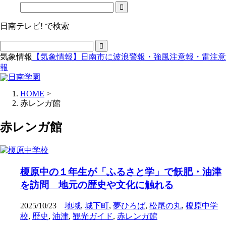
日南テレビ! で検索
気象情報
【気象情報】日南市に波浪警報・強風注意報・雷注意
報
HOME
>
赤レンガ館
赤レンガ館
榎原中の１年生が「ふるさと学」で飫肥・油津
を訪問 地元の歴史や文化に触れる
2025/10/23
地域
,
城下町
,
夢ひろば
,
松尾の丸
,
榎原中学
校
,
歴史
,
油津
,
観光ガイド
,
赤レンガ館